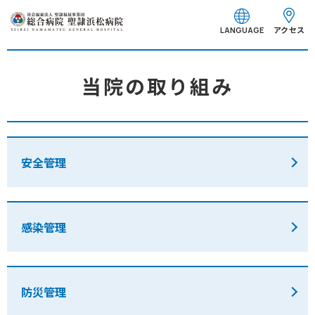
グ
本
フ
ロ
文
ッ
アクセス
LANGUAGE
ー
へ
タ
バ
ー
ル
へ
当院の取り組み
ナ
ビ
ゲ
ー
安全管理
シ
ョ
ン
へ
感染管理
防災管理