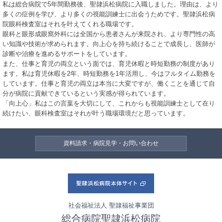
私は総合病院で5年間勤務後、聖隷浜松病院に入職しました。理由は、より
多くの症例を学び、より多くの視能訓練士に出会うためです。聖隷浜松病
院眼科検査室はそれを叶えてくれる職場です。
眼科と眼形成眼窩外科には全国から患者さんが来院され、より専門性の高
い知識や技術が求められます。向上心を持ち続けることで成長し、医師が
診断や治療を進めるサポートをしています。
また、仕事と育児の両立という面では、育児休暇と時短勤務の制度があり
ます。私は育児休暇を2年、時短勤務を1年活用し、今はフルタイム勤務を
しています。仕事と育児の両立は本当に大変ですが、働くことを通じて自
分が病院に貢献できているという実感が得られています。
「向上心」私はこの言葉を大切にして、これからも視能訓練士として在り
続けたい、眼科検査室はそれが叶う職場環境だと思っています。
資料請求・病院見学・お問い合わせ
社会福祉法人 聖隷福祉事業団
総合病院聖隷浜松病院