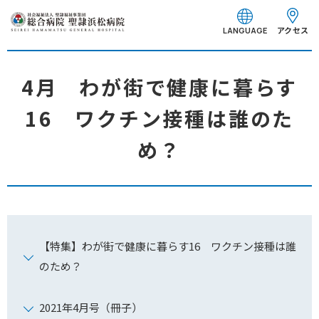
グ
本
フ
ロ
文
ッ
アクセス
LANGUAGE
ー
へ
タ
バ
ー
ル
へ
4月 わが街で健康に暮らす
ナ
16 ワクチン接種は誰のた
ビ
ゲ
め？
ー
シ
ョ
ン
へ
【特集】わが街で健康に暮らす16 ワクチン接種は誰
のため？
2021年4月号（冊子）