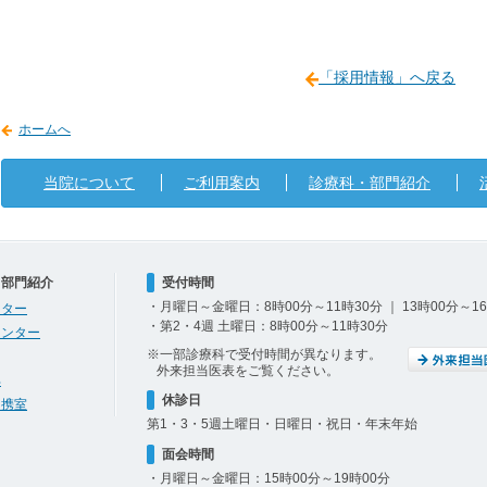
「採用情報」へ戻る
ホームへ
当院について
ご利用案内
診療科・部門紹介
・部門紹介
受付時間
・月曜日～金曜日：8時00分～11時30分 ｜ 13時00分～1
ンター
・第2・4週 土曜日：8時00分～11時30分
センター
※一部診療科で受付時間が異なります。
外来担当医表をご覧ください。
部
休診日
連携室
第1・3・5週土曜日・日曜日・祝日・年末年始
面会時間
・月曜日～金曜日：15時00分～19時00分