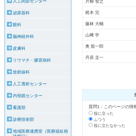
人工関節センター
片柳 智之
梶本 完
泌尿器科
藤林 大輔
眼科
山﨑 学
脳神経外科
奥 龍一郎
皮膚科
丹原 圭一
リウマチ・膠原病科
放射線科
人工透析センター
内視鏡センター
質問1：このページの情
看護部
役に立った
診療技術部
ふつう
役に立たなかった
地域医療連携室（医療福祉相