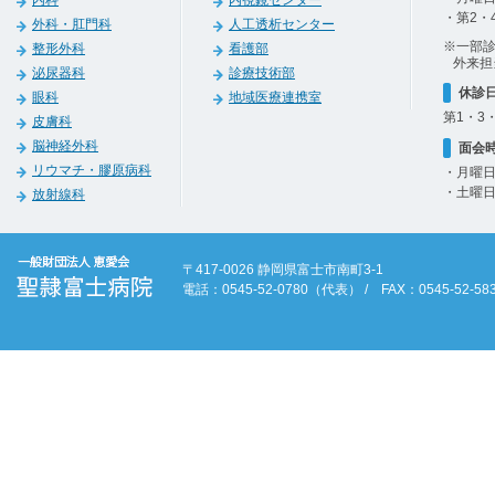
内科
内視鏡センター
・第2・
外科・肛門科
人工透析センター
※一部
整形外科
看護部
外来担
泌尿器科
診療技術部
休診
眼科
地域医療連携室
第1・3
皮膚科
脳神経外科
面会
リウマチ・膠原病科
・月曜日
・土曜日
放射線科
〒417-0026 静岡県富士市南町3-1
電話：0545-52-0780（代表） / FAX：0545-52-58