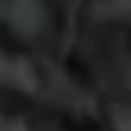
2026年度ニュースリリース20260715【聖隷浜松病院】夏休
み親子UD企業探検開催について
2026.07.13
2026年度ニュースリリース20260713【聖隷三方原病院】職
員が身体拘束最小化の書籍出版
すべての記事を見る
役員がつづるコラム