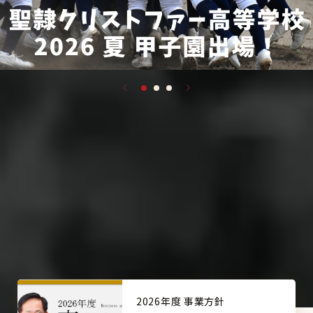
Prev
1
2
3
Next
お知らせ
法人からの
2026年度 事業方針