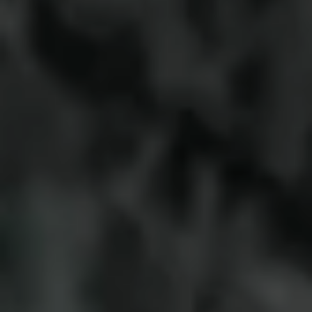
2026.08.04
2026年度ニュースリリース20260804【法人本部】［聖隷ク
リストファー高校 2年連続甲子園出場］聖隷福祉事業団、
「法人本部」と「浜名湖エデンの園」でパブリックビューイ
ングを開催
2026.07.27
2026年度ニュースリリース20260727【聖隷三方原病院】7
月30日(木)夏休み親子UD企業探検を開催
2026.07.15
2026年度ニュースリリース20260715【聖隷浜松病院】高校
生1日ナース体験の実施について
2026.07.15