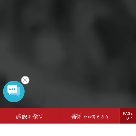
PAGE
施設
探す
寄附
を
をお考えの方
TOP