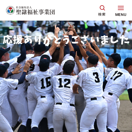
グ
本
フ
ロ
文
ッ
検索
MENU
ー
へ
タ
バ
ー
ル
へ
ナ
ビ
ゲ
ー
シ
ョ
ン
へ