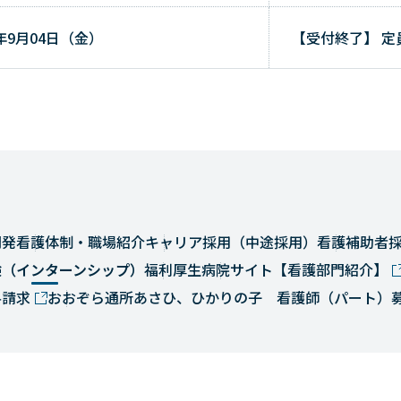
6年9月04日（金）
【受付終了】
定
開発
看護体制・職場紹介
キャリア採用（中途採用）
看護補助者
験（インターンシップ）
福利厚生
病院サイト
【看護部門紹介】
料請求
おおぞら通所あさひ、ひかりの子 看護師（パート）