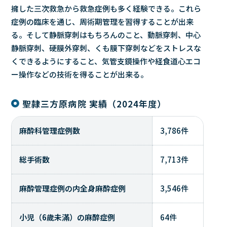
擁した三次救急から救急症例も多く経験できる。これら
症例の臨床を通じ、周術期管理を習得することが出来
る。そして静脈穿刺はもちろんのこと、動脈穿刺、中心
静脈穿刺、硬膜外穿刺、くも膜下穿刺などをストレスな
くできるようにすること、気管支鏡操作や経食道心エコ
ー操作などの技術を得ることが出来る。
聖隷三方原病院 実績（2024年度）
麻酔科管理症例数
3,786件
総手術数
7,713件
麻酔管理症例の内全身麻酔症例
3,546件
小児（6歲未滿）の麻醉症例
64件