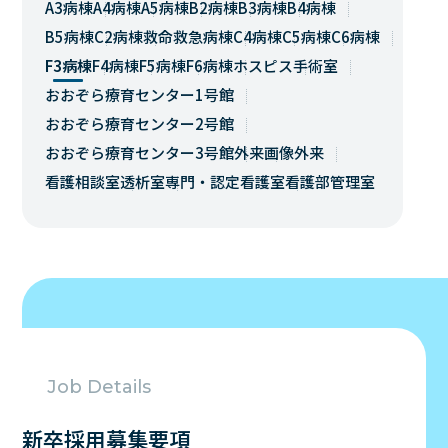
A3病棟
A4病棟
A5病棟
B2病棟
B3病棟
B4病棟
B5病棟
C2病棟
救命救急病棟
C4病棟
C5病棟
C6病棟
F3病棟
F4病棟
F5病棟
F6病棟
ホスピス
手術室
おおぞら療育センター1号館
おおぞら療育センター2号館
おおぞら療育センター3号館
外来
画像外来
看護相談室
透析室
専門・認定看護室
看護部管理室
Job Details
新卒採用募集要項