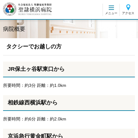
グ
本
ロ
フ
ロ
文
ー
ッ
メニュー
アクセス
ー
へ
カ
タ
バ
ル
ー
病院概要
ル
ナ
へ
ナ
ビ
ビ
ゲ
タクシーでお越しの方
ゲ
ー
ー
シ
シ
ョ
JR保土ヶ谷駅東口から
ョ
ン
ン
へ
所要時間：約3分 距離：約1.0km
へ
相鉄線西横浜駅から
所要時間：約6分 距離：約2.0km
京浜急行黄金町駅から