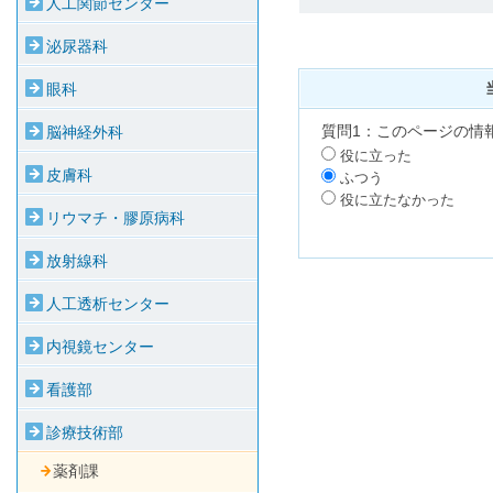
人工関節センター
泌尿器科
眼科
質問1：このページの情
脳神経外科
役に立った
皮膚科
ふつう
役に立たなかった
リウマチ・膠原病科
放射線科
人工透析センター
内視鏡センター
看護部
診療技術部
薬剤課