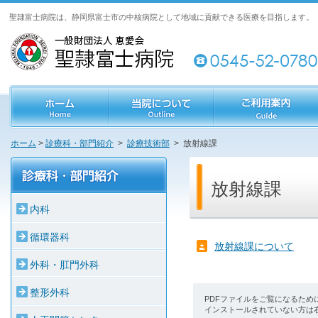
聖隷富士病院は、静岡県富士市の中核病院として地域に貢献できる医療を目指します。
ホーム
>
診療科・部門紹介
>
診療技術部
> 放射線課
放射線課
内科
循環器科
放射線課について
外科・肛門外科
整形外科
PDFファイルをご覧になるため
インストールされていない方は