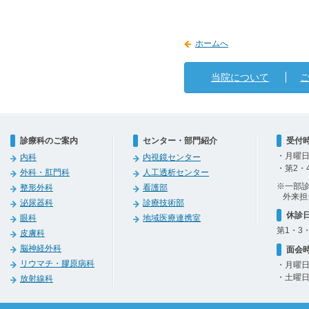
ホームへ
当院について
診療科のご案内
センター・部門紹介
受付
・月曜日
内科
内視鏡センター
・第2・
外科・肛門科
人工透析センター
※一部
整形外科
看護部
外来担
泌尿器科
診療技術部
休診
眼科
地域医療連携室
第1・3
皮膚科
脳神経外科
面会
リウマチ・膠原病科
・月曜日
・土曜日
放射線科