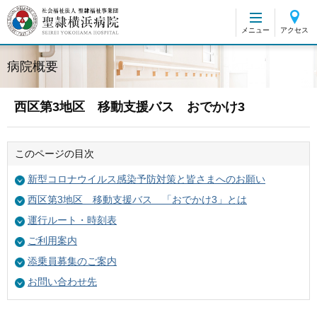
グ
本
ロ
フ
ロ
文
ー
ッ
メニュー
アクセス
ー
へ
カ
タ
バ
ル
ー
病院概要
ル
ナ
へ
ナ
ビ
ビ
ゲ
西区第3地区 移動支援バス おでかけ3
ゲ
ー
ー
シ
このページの目次
シ
ョ
ョ
ン
新型コロナウイルス感染予防対策と皆さまへのお願い
ン
へ
西区第3地区 移動支援バス 「おでかけ3」とは
へ
運行ルート・時刻表
ご利用案内
添乗員募集のご案内
お問い合わせ先