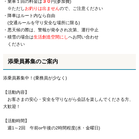
・乗車１回の料金は
３０
円(参加費)
※ただし
お釣りは出ません
ので、ご注意ください
・降車はルート内なら自由
(交通ルールを守り安全な場所に限る)
・悪天候の際は、警報が発令され次第、運行中止
・積雪の場合は
生活創造空間にし
へお問い合わせ
ください
添乗員募集のご案内
添乗員募集中！(乗務員が少なく)
【活動内容】
お客さまの安心・安全を守りながら会話を楽しんでくださる方、
大歓迎！
【活動時間】
週1～2回 午前or午後の2時間程度(水・金曜日)