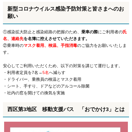
新型コロナウイルス感染予防対策と皆さまへのお
願い
①感染拡大防止と感染経路の把握のため、
乗車の際
にご利用者の
氏
名、連絡先
を名簿に控えさせていただきます。
②乗車時の
マスク着用、検温、手指消毒
のご協力をお願いいたしま
す。
安心してご利用いただくため、以下の対策を講じて運行します。
・利用者定員を7名→
5名
へ減らす
・ドライバー、乗務員の検温とマスク着用
・シート、手すり、ドアなどのアルコール除菌
・社内の窓を開けての換気を実施
西区第3地区 移動支援バス 「おでかけ3」とは