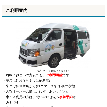
ご利用案内
写真のバスが西区内を走ります
・西区にお住いの方以外も、
ご利用可能
です
・座席は7つ(うち３つは補助席)
・乗車は各停留所から(ロゴマークを目印に待機)
・人数オーバーの際は、ゆずりあいください
・
車イス利用の方
は、問い合わせ先へ
事前予約
が
必要です