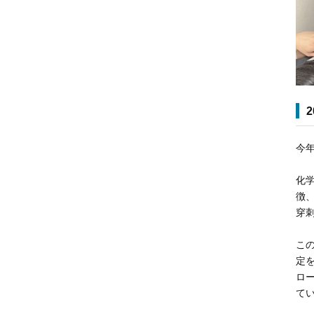
2
今
化
徴
穿
こ
定
ロ
て