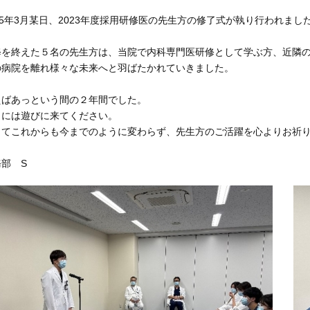
25年3月某日、2023年度採用研修医の先生方の修了式が執り行われまし
修を終えた５名の先生方は、当院で内科専門医研修として学ぶ方、近隣
の病院を離れ様々な未来へと羽ばたかれていきました。
えばあっという間の２年間でした。
まには遊びに来てください。
してこれからも今までのように変わらず、先生方のご活躍を心よりお祈
部 S