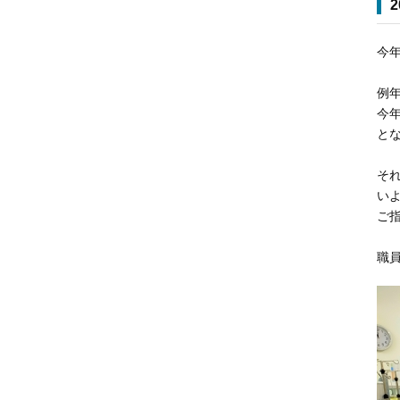
今
例
今
と
そ
い
ご
職員