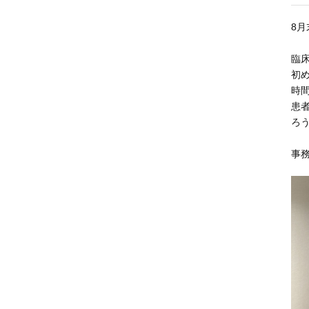
8
臨
初
時
患
ろ
事務