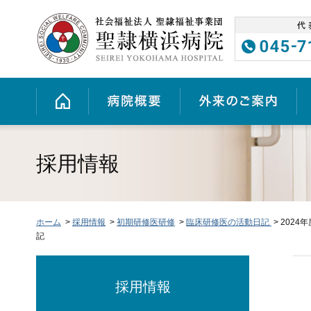
グ
本
ロ
フ
ロ
文
ー
ッ
ー
へ
カ
タ
バ
ル
ー
ル
ナ
へ
ホーム
病院概要
外来のご案内
ナ
ビ
ビ
ゲ
ゲ
ー
ー
シ
シ
ョ
採用情報
ョ
ン
ン
へ
へ
ホーム
>
採用情報
>
初期研修医研修
>
臨床研修医の活動日記
> 2024
記
採用情報