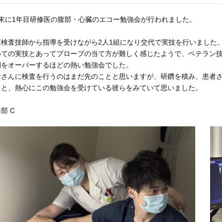
月末に1年目研修医の腹部・心臓のエコー勉強会が行われました。
床検査技師から指導を受けながら2人1組になり交代で実技を行いました
めての実技とあってプローブの当て方が難しく感じたようで、ベテラン技
間をオーバーするほどの熱い勉強会でした。
者さんに検査を行うのはまだ先のことと思いますが、研鑽を積み、患者
うと、熱心にこの勉強会を受けている彼らをみていて思いました。
部 C