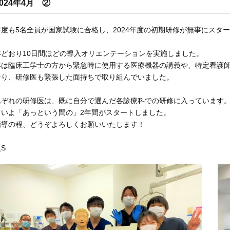
2024年4月 ②
年度も5名全員が国家試験に合格し、2024年度の初期研修が無事にスタ
年どおり10日間ほどの導入オリエンテーションを実施しました。
年は臨床工学士の方から緊急時に使用する医療機器の講義や、特定看護
なり、研修医も緊張した面持ちで取り組んでいました。
れぞれの研修医は、既に自分で選んだ各診療科での研修に入っています
よいよ「あっという間の」2年間がスタートしました。
指導の程、どうぞよろしくお願いいたします！
S