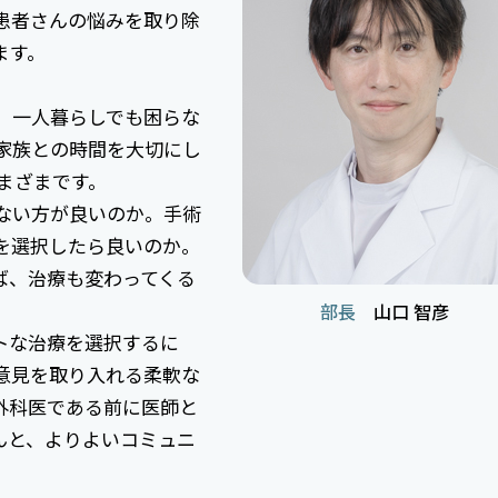
患者さんの悩みを取り除
ます。
、一人暮らしでも困らな
家族との時間を大切にし
まざまです。
ない方が良いのか。手術
を選択したら良いのか。
ば、治療も変わってくる
部長
山口 智彦
トな治療を選択するに
意見を取り入れる柔軟な
外科医である前に医師と
んと、よりよいコミュニ