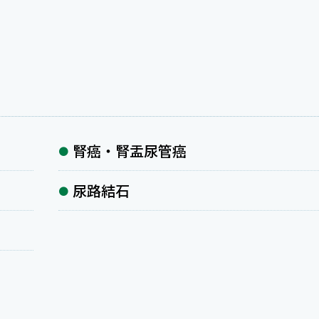
腎癌・腎盂尿管癌
尿路結石