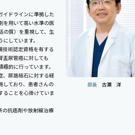
ガイドラインに準拠した
剤を用いて高い水準の医
活の質）を重視して、生
うにしています。
鏡技術認定資格を有する
腎盂尿管癌に対しても
積極的に行っています。
症、尿路結石に対する経
施しており、患者さんの
部長
古瀬 洋
することを心掛けていま
新の抗癌剤や放射線治療