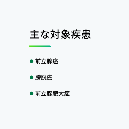
主な対象疾患
前立腺癌
膀胱癌
前立腺肥大症