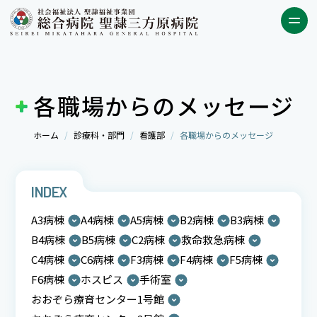
各職場からのメッセージ
ホーム
診療科・部門
看護部
各職場からのメッセージ
INDEX
A3病棟
A4病棟
A5病棟
B2病棟
B3病棟
B4病棟
B5病棟
C2病棟
救命救急病棟
C4病棟
C6病棟
F3病棟
F4病棟
F5病棟
F6病棟
ホスピス
手術室
おおぞら療育センター1号館