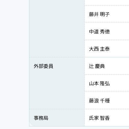
藤井 明子
中道 秀徳
大西 主泰
外部委員
辻 慶典
山本 隆弘
藤浪 千種
事務局
氏家 智香