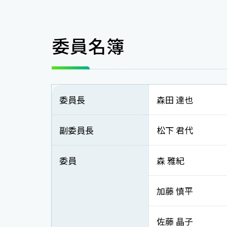
委員名簿
委員長
森田 達也
副委員長
松下 君代
委員
森 雅紀
加藤 慎平
佐藤 晶子