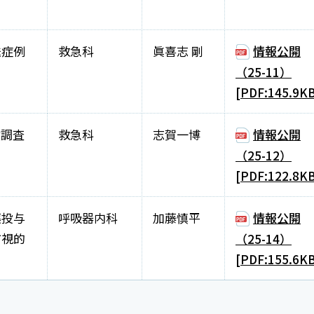
送症例
救急科
眞喜志 剛
情報公開
（25-11）
[PDF:145.9K
績調査
救急科
志賀一博
情報公開
（25-12）
[PDF:122.8K
薬投与
呼吸器内科
加藤慎平
情報公開
方視的
（25-14）
[PDF:155.6K