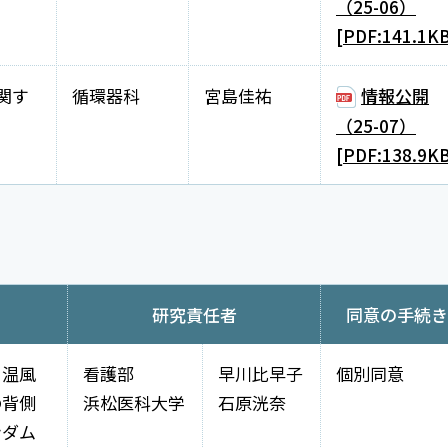
（25-06）
[PDF:141.1K
関す
循環器科
宮島佳祐
情報公開
（25-07）
[PDF:138.9K
研究責任者
同意の手続き
る温風
看護部
早川比早子
個別同意
の背側
浜松医科大学
石原洸奈
ンダム