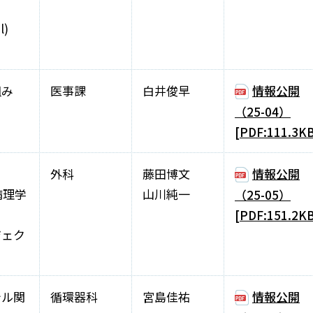
l)
組み
医事課
白井俊早
情報公開
（25-04）
[PDF:111.3K
ry
外科
藤田博文
情報公開
病理学
山川純一
（25-05）
[PDF:151.2K
ジェク
テル関
循環器科
宮島佳祐
情報公開