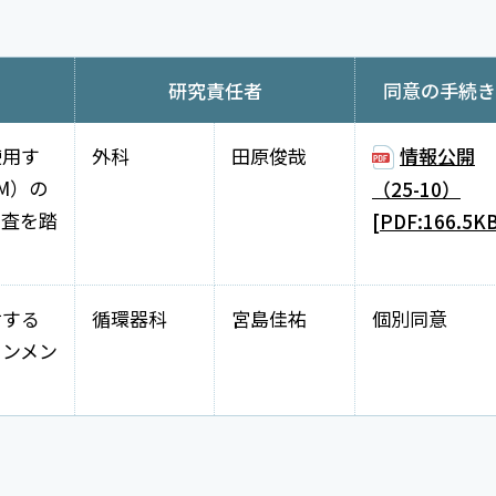
研究責任者
同意の手続き
使用す
外科
田原俊哉
情報公開
TM）の
（25-10）
調査を踏
[PDF:166.5K
対する
循環器科
宮島佳祐
個別同意
インメン