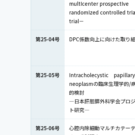
multIcenter prospectIve
randomIzed controlled trIa
trial－
第25-04号
DPC係数向上に向けた取り
第25-05号
Intracholecystic papilla
neoplasmの臨床生理学的/
的検討
―日本肝胆膵外科学会プロ
ト研究―
第25-06号
心腔内除細動マルチカテー