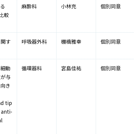
よる
麻酔科
小林充
個別同意
管比較
に関す
呼吸器外科
棚橋雅幸
個別同意
房細動
循環器科
宮島佳祐
個別同意
位が与
前向き
ad tip
 anti-
al