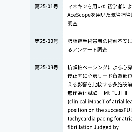
第25-01号
マネキンを用いた初学者に
AceScopeを用いた気管挿
調査
第25-02号
肺腫瘍手術患者の術前不安
るアンケート調査
第25-03号
抗頻拍ペーシングによる心
停止率に心房リード留置部
える影響を比較する多施設
無作為化試験－ Mt FUJI Ⅲ
(clinical iMpacT of atrial le
position on the successFUl
tachycardia pacing for atri
fibrillation Judged by