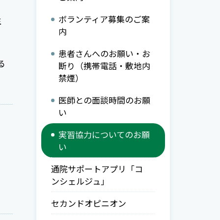
ボランティア募集のご案
生
内
患者さんへのお願い・お
る
断り（携帯電話・敷地内
禁煙）
医師との面談時間のお願
い
実習協力についてのお願
い
通院サポートアプリ「コ
ンシェルジュ」
セカンドオピニオン