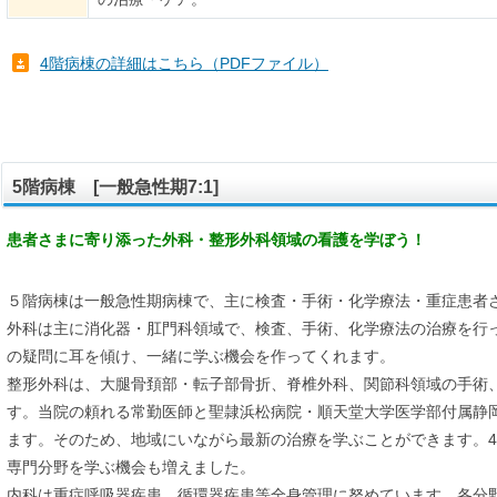
4階病棟の詳細はこちら（PDFファイル）
5階病棟 [一般急性期7:1]
患者さまに寄り添った外科・整形外科領域の看護を学ぼう！
５階病棟は一般急性期病棟で、主に検査・手術・化学療法・重症患者
外科は主に消化器・肛門科領域で、検査、手術、化学療法の治療を行
の疑問に耳を傾け、一緒に学ぶ機会を作ってくれます。
整形外科は、大腿骨頚部・転子部骨折、脊椎外科、関節科領域の手術
す。当院の頼れる常勤医師と聖隷浜松病院・順天堂大学医学部付属静
ます。そのため、地域にいながら最新の治療を学ぶことができます。
専門分野を学ぶ機会も増えました。
内科は重症呼吸器疾患、循環器疾患等全身管理に努めています。各分