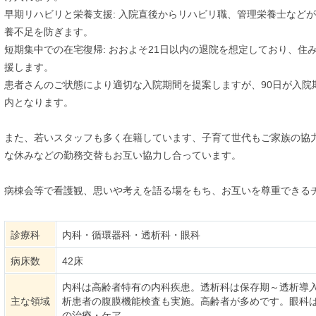
早期リハビリと栄養支援: 入院直後からリハビリ職、管理栄養士など
養不足を防ぎます。
短期集中での在宅復帰: おおよそ21日以内の退院を想定しており、住
援します。
患者さんのご状態により適切な入院期間を提案しますが、90日が入院
内となります。
また、若いスタッフも多く在籍しています、子育て世代もご家族の協
な休みなどの勤務交替もお互い協力し合っています。
病棟会等で看護観、思いや考えを語る場をもち、お互いを尊重できる
診療科
内科・循環器科・透析科・眼科
病床数
42床
内科は高齢者特有の内科疾患。透析科は保存期～透析導
主な領域
析患者の腹膜機能検査も実施。高齢者が多めです。眼科
の治療・ケア。