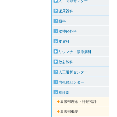
人工関節センター
泌尿器科
眼科
脳神経外科
皮膚科
リウマチ・膠原病科
放射線科
人工透析センター
内視鏡センター
看護部
看護部理念・行動指針
看護部概要