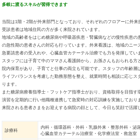
多岐に渡るスキルが習得できます
当院は1階・2階が外来部門となっており、それぞれのフロアーに外来
受診患者は地域住民の方が多く来院されています。
地域の高齢者をはじめ糖尿病や呼吸器疾患・腎臓病などの慢性疾患の
の急性期の患者さんの対応も行っています。外来看護は、地域のニーズに
急要請患者の受入れや、心臓血管カテーテル治療でも力を発揮してい
スタッフには子育て中のママさん看護師から、お孫さんもおられる方
院内保育があり、子育てと仕事の両立も可能です。スタッフの年齢層は
ライフバランスを考慮した勤務形態を整え、就業時間も相談に応じス
ります。
また糖尿病療養指導士・フットケア指導士がおり、資格取得を目指す
演習を定期的に行い他職種連携して急変時の対応訓練を実施しており
来院される患者さまをお迎えする病院の顔として、今日も笑顔で活躍
内科・循環器科・外科・乳腺外来・整形外科・泌
診療科
心臓血管カテーテル治療室・化学療法室・救急室