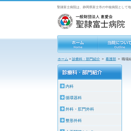
聖隷富士病院は、静岡県富士市の中核病院として地
ホーム
>
診療科・部門紹介
>
看護部
> 職場
内科
循環器科
外科・肛門外科
整形外科