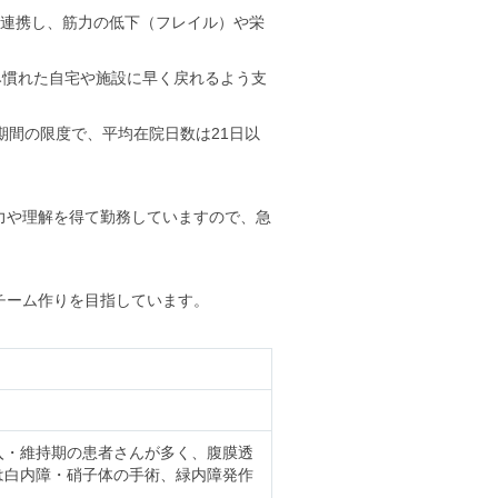
が連携し、筋力の低下（フレイル）や栄
み慣れた自宅や施設に早く戻れるよう支
期間の限度で、平均在院日数は21日以
力や理解を得て勤務していますので、急
チーム作りを目指しています。
入・維持期の患者さんが多く、腹膜透
は白内障・硝子体の手術、緑内障発作