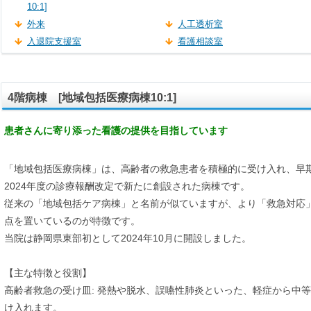
10:1]
外来
人工透析室
入退院支援室
看護相談室
4階病棟 [地域包括医療病棟10:1]
患者さんに寄り添った看護の提供を目指しています
「地域包括医療病棟」は、高齢者の救急患者を積極的に受け入れ、早
2024年度の診療報酬改定で新たに創設された病棟です。
従来の「地域包括ケア病棟」と名前が似ていますが、より「救急対応
点を置いているのが特徴です。
当院は静岡県東部初として2024年10月に開設しました。
【主な特徴と役割】
高齢者救急の受け皿: 発熱や脱水、誤嚥性肺炎といった、軽症から中
け入れます。