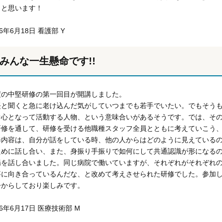
うと思います！
16年6月18日 看護部 Y
みんな一生懸命です!!
度の中堅研修の第一回目が開講しました。
堅と聞くと急に老け込んだ気がしていつまでも若手でいたい。でもそう
中心となって活動する人物、という意味合いがあるそうです。では、そ
研修を通して、研修を受ける他職種スタッフ全員とともに考えていこう
修内容は、自分が話をしている時、他の人からはどのように見えている
ために話し合い、また、身振り手振りで如何にして共通認識が形になる
場を話し合いました。同じ病院で働いていますが、それぞれがそれぞれ
事に向き合っているんだな、と改めて考えさせられた研修でした。参加し
今からしており楽しみです。
16年6月17日 医療技術部 M