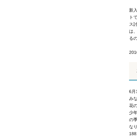
新
ト
ス
は
る
20
6
み
花
少
の
な
1