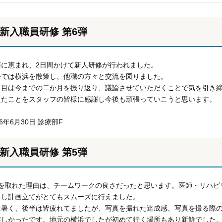
新入職員研修 第6弾
晴に恵まれ、2日間かけて新人研修が行われました。
修では横浜を散策し、他職の方々と交流を図りました。
日目は今までの二か月を振り返り、議論させていただくことで気を引き
えたことをスタッフの皆様に感謝し今後も頑張っていこうと思います。
16年6月30日 診療部F
新入職員研修 第5弾
位を取れた理由は、チームワークの良さだったと思います。医師・リハビ
をし計画立てがとてもスムーズに行えました。
は暑く、後半は皆疲れてましたが、写真を撮れた達成感、写真を撮る際
嬉しかったです。地元の横浜でしたが初めて行く場所もあり新鮮でした