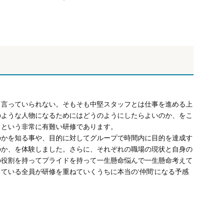
も言っていられない。そもそも中堅スタッフとは仕事を進める上
のような人物になるためにはどうのようにしたらよいのか、をこ
、という非常に有難い研修であります。
のかを知る事や、目的に対してグループで時間内に目的を達成す
のか、を体験しました。さらに、それぞれの職場の現状と自身の
の役割を持ってプライドを持って一生懸命悩んで一生懸命考えて
ている全員が研修を重ねていくうちに本当の‘仲間‘になる予感