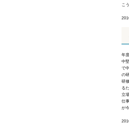
こ
20
年
中
で
の
研
る
立
仕
が
20