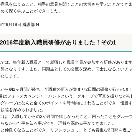
の意見を伝えること、相手の意見を聞くことの大切さを学ぶことができ
改めて深く学ぶことができました。
16年6月19日 看護部 N
2016年度新入職員研修がありました！その1
院では、毎年新入職員として就職した職員全員が参加する研修があります
基盤となります。また、同期生としての交流を深め、同士になるよいチ
いたします。
職から約2ヶ月間が経ち、全職種の新人が集まり2日間の研修が行われま
日目はフォトスカベンジャーハントという、グループで写真を撮りながら
のグループはなんと全てのポイントを時間内にまわることができ、優勝
、親睦を深められました。
日目は、入職してからの2か月間で嬉しかったこと、困ったことをグルー
知らなかった事を知る事ができ、理解を深める事ができました。
期と仲良くなることができ、リフレッシュし、とても貴重な2日間を過ご