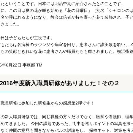
したということです。日本には明治中期に紹介されたとのことです。
らに、この日は夏の花が咲き始める「花の日曜日」（別名「シャロンの
合名で呼ばれるようになり、教会は信者が持ち寄った花で装飾され、子
いきました。
の日は子どもたちが主役です。
どもたちは各病棟のラウンジや病室を回り、患者さんに讃美歌を歌い、
たちの笑顔ときれいな花に患者さんや職員たちも癒されました。横浜指
16年6月22日 事務部 TM
2016年度新入職員研修がありました！その２
入職員研修に参加した研修生からの感想第2弾です！
回の新人職員研修では、同じ職種の方々だけでなく、医師や看護師、理
深めてきました。 今回の課題であった、街中を巡りポイントの写真を撮
でなく仲間の意見も聞きながらパルス討論をし、 探検ネット、対策を考