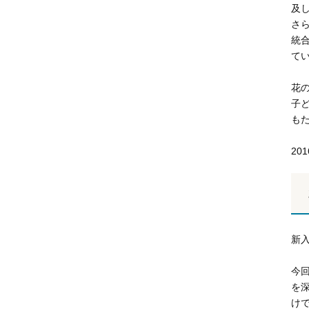
及
さ
統
て
花
子
も
20
新
今
を
け