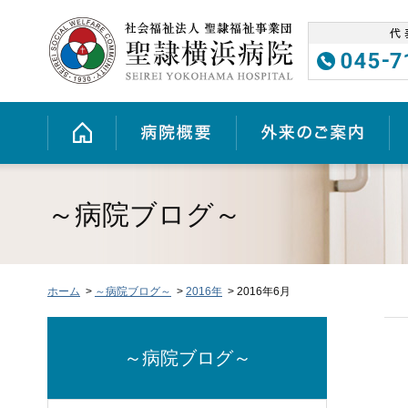
グ
本
ロ
フ
ロ
文
ー
ッ
ー
へ
カ
タ
バ
ル
ー
ル
ナ
へ
ホーム
病院概要
外来のご案内
ナ
ビ
ビ
ゲ
ゲ
ー
ー
シ
シ
ョ
～病院ブログ～
ョ
ン
ン
へ
へ
ホーム
>
～病院ブログ～
>
2016年
> 2016年6月
～病院ブログ～