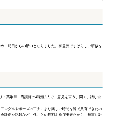
締め、明日からの活力となりました。有意義ですばらしい研修を
リ・薬剤師・看護師の4職種6人で、意見を言う、聞く、話し合
のアングルやポーズの工夫により楽しい時間を皆で共有できたの
。会計係や記録など、係ごとの役割を発揮出来たから、無事に計