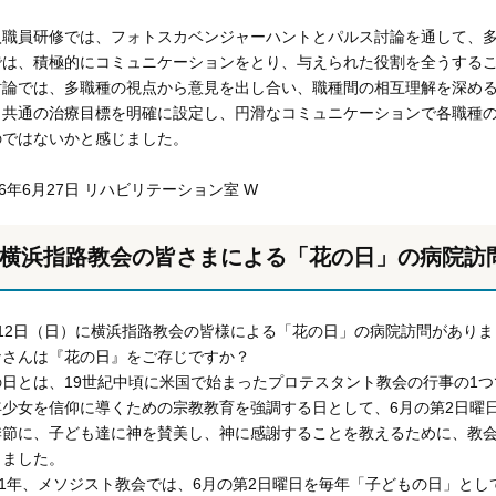
入職員研修では、フォトスカベンジャーハントとパルス討論を通して、
では、積極的にコミュニケーションをとり、与えられた役割を全うする
討論では、多職種の視点から意見を出し合い、職種間の相互理解を深め
、共通の治療目標を明確に設定し、円滑なコミュニケーションで各職種
のではないかと感じました。
16年6月27日 リハビリテーション室 W
横浜指路教会の皆さまによる「花の日」の病院訪
月12日（日）に横浜指路教会の皆様による「花の日」の病院訪問がありま
なさんは『花の日』をご存じですか？
の日とは、19世紀中頃に米国で始まったプロテスタント教会の行事の1つ
年少女を信仰に導くための宗教教育を強調する日として、6月の第2日曜
季節に、子ども達に神を賛美し、神に感謝することを教えるために、教
りました。
881年、メソジスト教会では、6月の第2日曜日を毎年「子どもの日」と