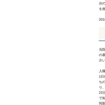
分
を
20
当
の
介
入
1
ち
り
2
で
同