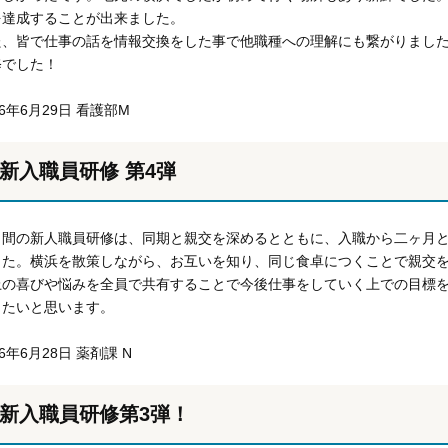
を達成することが出来ました。
た、皆で仕事の話を情報交換をした事で他職種への理解にも繋がりまし
修でした！
16年6月29日 看護部M
新入職員研修 第4弾
日間の新人職員研修は、同期と親交を深めるとともに、入職から二ヶ月
した。横浜を散策しながら、お互いを知り、同じ食卓につくことで親交
上の喜びや悩みを全員で共有することで今後仕事をしていく上での目標
きたいと思います。
16年6月28日 薬剤課 N
新入職員研修第3弾！