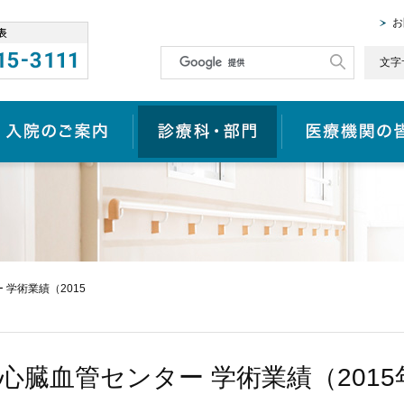
お
文字
入院のご案内
診療科・部門
 学術業績（2015
心臓血管センター 学術業績（201