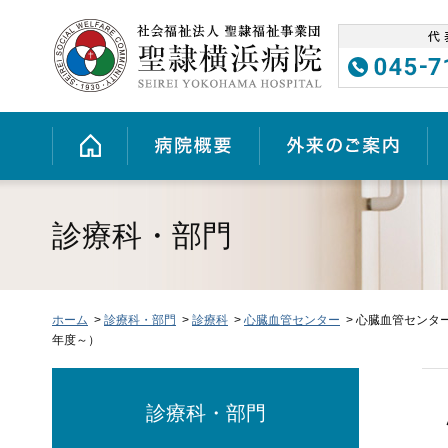
グ
本
ロ
フ
ロ
文
ー
ッ
ー
へ
カ
タ
バ
ル
ー
ル
ナ
へ
ホーム
病院概要
外来のご案内
ナ
ビ
ビ
ゲ
ゲ
ー
ー
シ
シ
ョ
診療科・部門
ョ
ン
ン
へ
へ
ホーム
>
診療科・部門
>
診療科
>
心臓血管センター
> 心臓血管センター
年度～）
診療科・部門