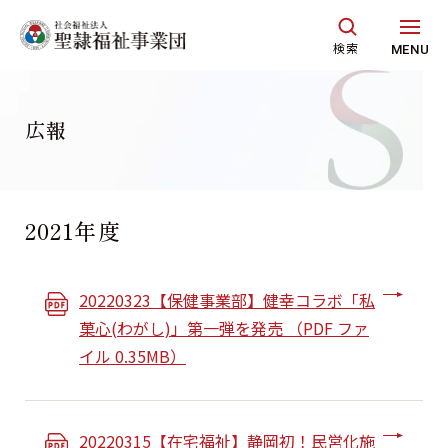
グ
本
ロ
フ
ロ
文
ー
ッ
検索
MENU
ー
へ
カ
タ
バ
ル
ー
ル
ナ
へ
広報
ナ
ビ
ビ
ゲ
ゲ
ー
2021年度
ー
シ
シ
ョ
ョ
ン
20220323【保健事業部】健幸コラボ「私
ン
へ
菓心(わがし)」第一弾を発売 （PDF ファ
へ
イル 0.35MB）
20220315【在宅福祉】静岡初！民営化施