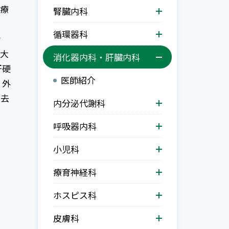
医療
腎臓内科
循環器科
ン
、大
消化器内科・肝臓内科
肝硬
医師紹介
、外
除去
内分泌代謝科
呼吸器内科
小児科
療育神経科
ホスピス科
皮膚科