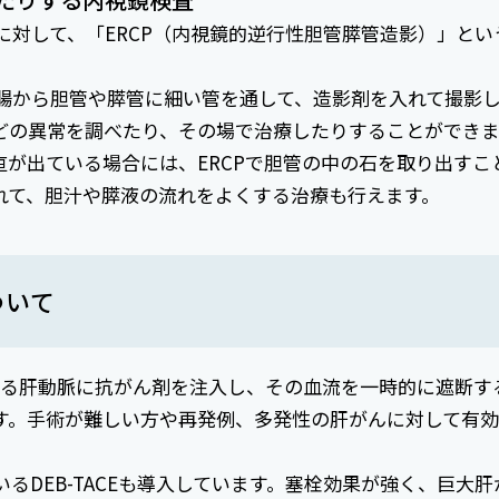
対して、「ERCP（内視鏡的逆行性胆管膵管造影）」とい
腸から胆管や膵管に細い管を通して、造影剤を入れて撮影
どの異常を調べたり、その場で治療したりすることができ
が出ている場合には、ERCPで胆管の中の石を取り出すこ
れて、胆汁や膵液の流れをよくする治療も行えます。
ついて
送る肝動脈に抗がん剤を注入し、その血流を一時的に遮断す
す。手術が難しい方や再発例、多発性の肝がんに対して有
るDEB-TACEも導入しています。塞栓効果が強く、巨大肝