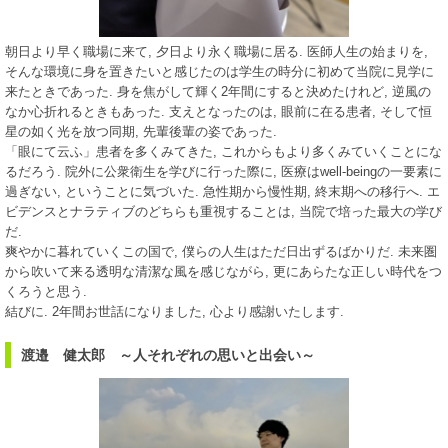
朝日より早く職場に来て, 夕日より永く職場に居る. 医師人生の始まりを,
そんな環境に身を置きたいと感じたのは学生の時分に初めて当院に見学に
来たときであった. 身を焦がして輝く2年間にすると決めたけれど, 逆風の
なか心折れるときもあった. 支えとなったのは, 眼前に在る患者, そして恒
星の如く光を放つ同期, 先輩後輩の姿であった.
「眼にて云ふ」患者を多くみてきた, これからもより多くみていくことにな
るだろう. 院外に公衆衛生を学びに行った際に, 医療はwell-beingの一要素に
過ぎない, ということに気づいた. 急性期から慢性期, 終末期への移行へ. エ
ビデンスとナラティブのどちらも重視することは, 当院で培った最大の学び
だ.
爽やかに暮れていくこの国で, 僕らの人生はただ日出ずるばかりだ. 未来圏
から吹いて来る透明な清潔な風を感じながら, 更にあらたな正しい時代をつ
くろうと思う.
結びに. 2年間お世話になりました, 心より感謝いたします.
渡邉 健太郎 ～人それぞれの思いと出会い～