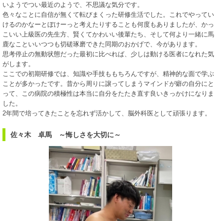
いようでつい最近のようで、不思議な気分です。
色々なことに自信が無くて転びまくった研修生活でした。これでやってい
けるのかなーとぼけーっと考えたりすることも何度もありましたが、かっ
こいい上級医の先生方、賢くてかわいい後輩たち、そして何より一緒に馬
鹿なこといいつつも切磋琢磨できた同期のおかげで、今があります。
思考停止の無動状態だった最初に比べれば、少しは動ける医者になれた気
がします。
ここでの初期研修では、知識や手技ももちろんですが、精神的な面で学ぶ
ことが多かったです。昔から周りに譲ってしまうマインドが癖の自分にと
って、この病院の積極性は本当に自分をたたき直す良いきっかけになりま
した。
2年間で培ってきたことを忘れず活かして、脳外科医として頑張ります。
佐々木 卓馬 ～悔しさを大切に～