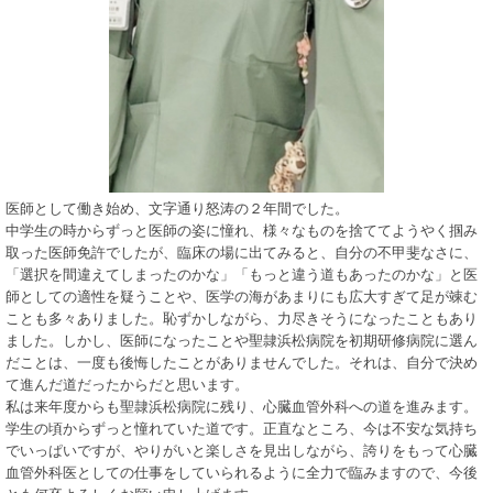
医師として働き始め、文字通り怒涛の２年間でした。
中学生の時からずっと医師の姿に憧れ、様々なものを捨ててようやく掴み
取った医師免許でしたが、臨床の場に出てみると、自分の不甲斐なさに、
「選択を間違えてしまったのかな」「もっと違う道もあったのかな」と医
師としての適性を疑うことや、医学の海があまりにも広大すぎて足が竦む
ことも多々ありました。恥ずかしながら、力尽きそうになったこともあり
ました。しかし、医師になったことや聖隷浜松病院を初期研修病院に選ん
だことは、一度も後悔したことがありませんでした。それは、自分で決め
て進んだ道だったからだと思います。
私は来年度からも聖隷浜松病院に残り、心臓血管外科への道を進みます。
学生の頃からずっと憧れていた道です。正直なところ、今は不安な気持ち
でいっぱいですが、やりがいと楽しさを見出しながら、誇りをもって心臓
血管外科医としての仕事をしていられるように全力で臨みますので、今後