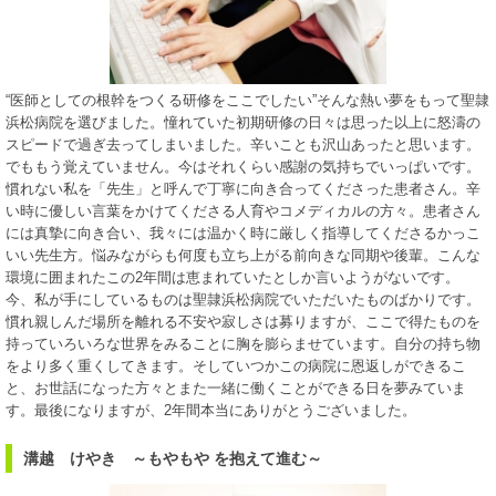
“医師としての根幹をつくる研修をここでしたい”そんな熱い夢をもって聖隷
浜松病院を選びました。憧れていた初期研修の日々は思った以上に怒濤の
スピードで過ぎ去ってしまいました。辛いことも沢山あったと思います。
でももう覚えていません。今はそれくらい感謝の気持ちでいっぱいです。
慣れない私を「先生」と呼んで丁寧に向き合ってくださった患者さん。辛
い時に優しい言葉をかけてくださる人育やコメディカルの方々。患者さん
には真摯に向き合い、我々には温かく時に厳しく指導してくださるかっこ
いい先生方。悩みながらも何度も立ち上がる前向きな同期や後輩。こんな
環境に囲まれたこの2年間は恵まれていたとしか言いようがないです。
今、私が手にしているものは聖隷浜松病院でいただいたものばかりです。
慣れ親しんだ場所を離れる不安や寂しさは募りますが、ここで得たものを
持っていろいろな世界をみることに胸を膨らませています。自分の持ち物
をより多く重くしてきます。そしていつかこの病院に恩返しができるこ
と、お世話になった方々とまた一緒に働くことができる日を夢みていま
す。最後になりますが、2年間本当にありがとうございました。
溝越 けやき ～もやもや を抱えて進む～