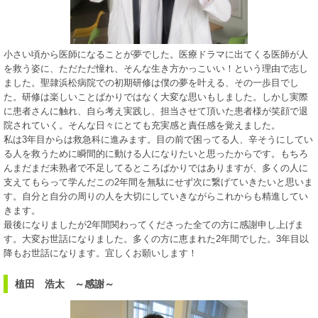
小さい頃から医師になることが夢でした。医療ドラマに出てくる医師が人
を救う姿に、ただただ憧れ、そんな生き方かっこいい！という理由で志し
ました。聖隷浜松病院での初期研修は僕の夢を叶える、その一歩目でし
た。研修は楽しいことばかりではなく大変な思いもしました。しかし実際
に患者さんに触れ、自ら考え実践し、担当させて頂いた患者様が笑顔で退
院されていく。そんな日々にとても充実感と責任感を覚えました。
私は3年目からは救急科に進みます。目の前で困ってる人、辛そうにしてい
る人を救うために瞬間的に動ける人になりたいと思ったからです。もちろ
んまだまだ未熟者で不足してるところばかりではありますが、多くの人に
支えてもらって学んだこの2年間を無駄にせず次に繋げていきたいと思いま
す。自分と自分の周りの人を大切にしていきながらこれからも精進してい
きます。
最後になりましたが2年間関わってくださった全ての方に感謝申し上げま
す。大変お世話になりました。多くの方に恵まれた2年間でした。3年目以
降もお世話になります。宜しくお願いします！
植田 浩太 ～感謝～