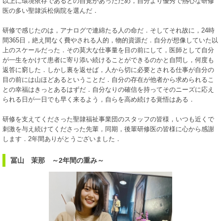
以上に環境依存であるとの自覚があったため，自分より優秀で熱心な研修
医の多い聖隷浜松病院を選んだ．
研修で感じたのは，アナログで連綿たる人の命だ．そしてそれ故に，24時
間365日，絶え間なく費やされる人的，物的資源だ．自分が想像していた以
上のスケールだった．その莫大な仕事量を目の前にして，医師として自分
が一生をかけて患者に寄り添い続けることができるのかと自問し，何度も
返答に窮した．しかし裏を返せば，人から切に必要とされる仕事が自分の
目の前には山ほどあるということだ．自分の存在が他者から求められるこ
との幸福はきっとあるはずだ．自分なりの確信を持ってそのニーズに応え
られる日が一日でも早く来るよう，自らを高め続ける覚悟はある．
研修を支えてくださった聖隷福祉事業団のスタッフの皆様，いつも近くで
刺激を与え続けてくださった先輩，同期，後輩研修医の皆様に心から感謝
します．2年間ありがとうございました．
冨山 茉那 ～2年間の重み～