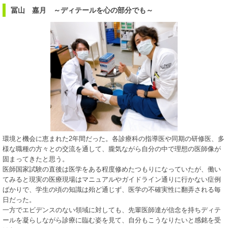
冨山 嘉月 ～ディテールを心の部分でも～
環境と機会に恵まれた2年間だった。各診療科の指導医や同期の研修医、多
様な職種の方々との交流を通して、朧気ながら自分の中で理想の医師像が
固まってきたと思う。
医師国家試験の直後は医学をある程度修めたつもりになっていたが、働い
てみると現実の医療現場はマニュアルやガイドライン通りに行かない症例
ばかりで、学生の頃の知識は殆ど通じず、医学の不確実性に翻弄される毎
日だった。
一方でエビデンスのない領域に対しても、先輩医師達が信念を持ちディテ
ールを凝らしながら診療に臨む姿を見て、自分もこうなりたいと感銘を受