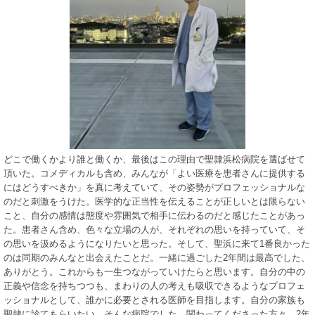
どこで働くかより誰と働くか、最後はこの理由で聖隷浜松病院を選ばせて
頂いた。コメディカルも含め、みんなが「よい医療を患者さんに提供する
にはどうすべきか」を真に考えていて、その姿勢がプロフェッショナルな
のだと刺激をうけた。医学的な正当性を伝えることが正しいとは限らない
こと、自分の感情は態度や雰囲気で相手に伝わるのだと感じたことがあっ
た。患者さん含め、色々な立場の人が、それぞれの思いを持っていて、そ
の思いを汲めるようになりたいと思った。そして、聖浜に来て1番良かった
のは同期のみんなと出会えたことだ。一緒に過ごした2年間は最高でした、
ありがとう。これからも一生つながっていけたらと思います。自分の中の
正義や信念を持ちつつも、まわりの人の考えも吸収できるようなプロフェ
ッショナルとして、誰かに必要とされる医師を目指します。自分の家族も
聖隷に診てもらいたい、そんな病院でした。関わってくださった方々、2年