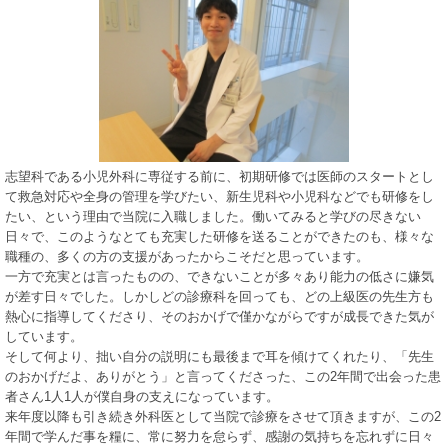
志望科である小児外科に専従する前に、初期研修では医師のスタートとし
て救急対応や全身の管理を学びたい、新生児科や小児科などでも研修をし
たい、という理由で当院に入職しました。働いてみると学びの尽きない
日々で、このようなとても充実した研修を送ることができたのも、様々な
職種の、多くの方の支援があったからこそだと思っています。
一方で充実とは言ったものの、できないことが多々あり能力の低さに嫌気
が差す日々でした。しかしどの診療科を回っても、どの上級医の先生方も
熱心に指導してくださり、そのおかげで僅かながらですが成長できた気が
しています。
そして何より、拙い自分の説明にも最後まで耳を傾けてくれたり、「先生
のおかげだよ、ありがとう」と言ってくださった、この2年間で出会った患
者さん1人1人が僕自身の支えになっています。
来年度以降も引き続き外科医として当院で診療をさせて頂きますが、この2
年間で学んだ事を糧に、常に努力を怠らず、感謝の気持ちを忘れずに日々