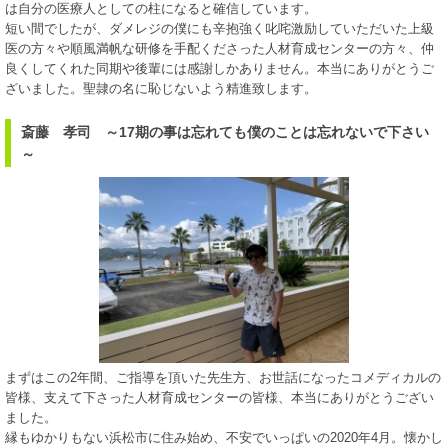
は自分の医療人としての柱になると確信しています。
短い間でしたが、ダメレジの僕にも辛抱強く叱咤激励していただいた上級
医の方々や順風満帆な研修を手配くださった人材育成センターの方々、仲
良くしてくれた同期や後輩には感謝しかありません。本当にありがとうご
ざいました。聖隷の名に恥じないよう精進致します。
斎藤 孝司 ～17期の事は忘れても僕のことは忘れないで下さい
～
まずはこの2年間、ご指導を頂いた先生方、お世話になったコメディカルの
皆様、支えて下さった人材育成センターの皆様、本当にありがとうござい
ました。
縁もゆかりもない浜松市に住み始め、不安でいっぱいの2020年4月。懐かし