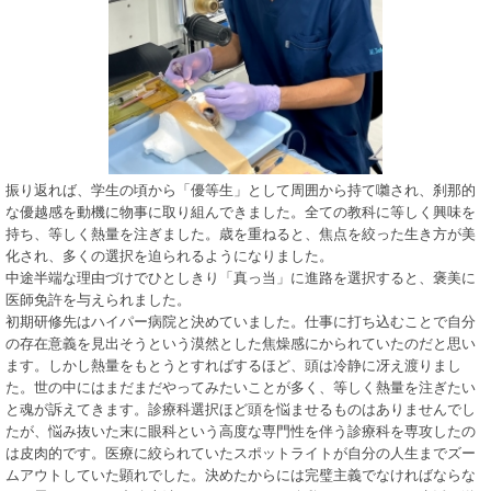
振り返れば、学生の頃から「優等生」として周囲から持て囃され、刹那的
な優越感を動機に物事に取り組んできました。全ての教科に等しく興味を
持ち、等しく熱量を注ぎました。歳を重ねると、焦点を絞った生き方が美
化され、多くの選択を迫られるようになりました。
中途半端な理由づけでひとしきり「真っ当」に進路を選択すると、褒美に
医師免許を与えられました。
初期研修先はハイパー病院と決めていました。仕事に打ち込むことで自分
の存在意義を見出そうという漠然とした焦燥感にかられていたのだと思い
ます。しかし熱量をもとうとすればするほど、頭は冷静に冴え渡りまし
た。世の中にはまだまだやってみたいことが多く、等しく熱量を注ぎたい
と魂が訴えてきます。診療科選択ほど頭を悩ませるものはありませんでし
たが、悩み抜いた末に眼科という高度な専門性を伴う診療科を専攻したの
は皮肉的です。医療に絞られていたスポットライトが自分の人生までズー
ムアウトしていた顕れでした。決めたからには完璧主義でなければならな