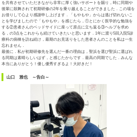
を共有させていただきながら非常に厚く強いサポートを賜り，時に同期や
後輩に鼓舞されて初期研修の2年を乗り越えることができました．この場を
お借りして心より感謝申し上げます．「もやもや」からは逃げ切れないこ
とを学びましたので「もやもや」を感じたら，①とにかく医学的な勉強を
する②患者さんのベッドサイドに座って原点に立ち返る③ヘルプを求め
る，の3点をこれからも続けていきたいと思います．1年に渡り5回入院5診
療科の病棟を訪ね続け，最期のお見送りをした患者さんのことを私は一生
忘れません．
最後に．私が初期研修先を選んだ一番の理由は，聖浜を選び聖浜に選ばれ
る同期は素晴らしいはず，と感じたからです．最高の同期でした．みんな
本当にありがとう！優し優秀すぎるよ！大好きだ！
山口 雅也 ～告白～