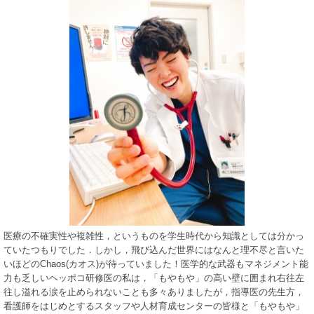
医療の不確実性や複雑性，というものを学生時代から知識としては分かっ
ていたつもりでした．しかし，飛び込んだ世界にはなんと理不尽と言いた
いほどのChaos(カオス)が待っていました！医学的な武器もマネジメント能
力も乏しいヘッポコ研修医の私は，「もやもや」の高い壁に囲まれ右往左
往し溢れる涙を止められないことも多々ありましたが，指導医の先生方，
看護師をはじめとするスタッフや人材育成センターの皆様と「もやもや」