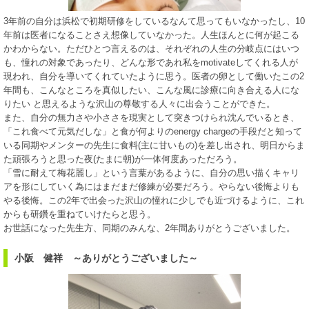
3年前の自分は浜松で初期研修をしているなんて思ってもいなかったし、10
年前は医者になることさえ想像していなかった。人生ほんとに何が起こる
かわからない。ただひとつ言えるのは、それぞれの人生の分岐点にはいつ
も、憧れの対象であったり、どんな形であれ私をmotivateしてくれる人が
現われ、自分を導いてくれていたように思う。医者の卵として働いたこの2
年間も、こんなところを真似したい、こんな風に診療に向き合える人にな
りたい と思えるような沢山の尊敬する人々に出会うことができた。
また、自分の無力さや小ささを現実として突きつけられ沈んでいるとき、
「これ食べて元気だしな」と食が何よりのenergy chargeの手段だと知って
いる同期やメンターの先生に食料(主に甘いもの)を差し出され、明日からま
た頑張ろうと思った夜(たまに朝)が一体何度あっただろう。
「雪に耐えて梅花麗し」という言葉があるように、自分の思い描くキャリ
アを形にしていく為にはまだまだ修練が必要だろう。やらない後悔よりも
やる後悔。この2年で出会った沢山の憧れに少しでも近づけるように、これ
からも研鑽を重ねていけたらと思う。
お世話になった先生方、同期のみんな、2年間ありがとうございました。
小阪 健祥 ～ありがとうございました～