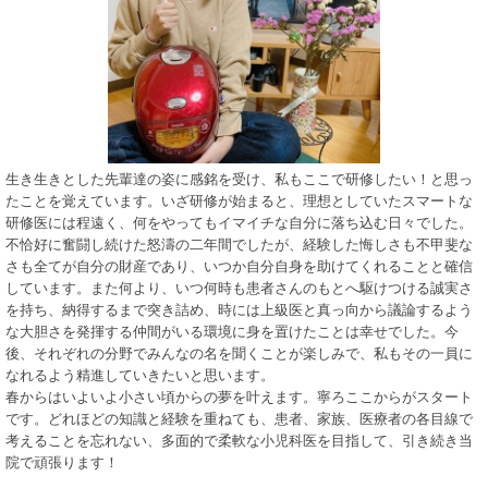
生き生きとした先輩達の姿に感銘を受け、私もここで研修したい！と思っ
たことを覚えています。いざ研修が始まると、理想としていたスマートな
研修医には程遠く、何をやってもイマイチな自分に落ち込む日々でした。
不恰好に奮闘し続けた怒濤の二年間でしたが、経験した悔しさも不甲斐な
さも全てが自分の財産であり、いつか自分自身を助けてくれることと確信
しています。また何より、いつ何時も患者さんのもとへ駆けつける誠実さ
を持ち、納得するまで突き詰め、時には上級医と真っ向から議論するよう
な大胆さを発揮する仲間がいる環境に身を置けたことは幸せでした。今
後、それぞれの分野でみんなの名を聞くことが楽しみで、私もその一員に
なれるよう精進していきたいと思います。
春からはいよいよ小さい頃からの夢を叶えます。寧ろここからがスタート
です。どれほどの知識と経験を重ねても、患者、家族、医療者の各目線で
考えることを忘れない、多面的で柔軟な小児科医を目指して、引き続き当
院で頑張ります！