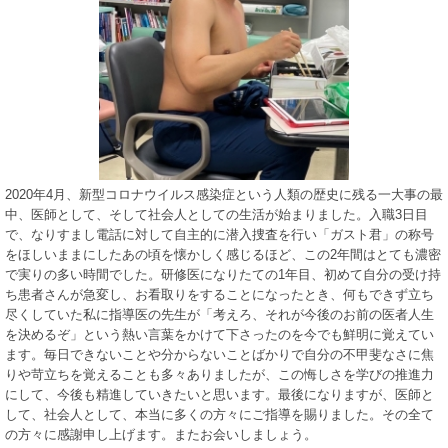
2020年4月、新型コロナウイルス感染症という人類の歴史に残る一大事の最
中、医師として、そして社会人としての生活が始まりました。入職3日目
で、なりすまし電話に対して自主的に潜入捜査を行い「ガスト君」の称号
をほしいままにしたあの頃を懐かしく感じるほど、この2年間はとても濃密
で実りの多い時間でした。研修医になりたての1年目、初めて自分の受け持
ち患者さんが急変し、お看取りをすることになったとき、何もできず立ち
尽くしていた私に指導医の先生が「考えろ、それが今後のお前の医者人生
を決めるぞ」という熱い言葉をかけて下さったのを今でも鮮明に覚えてい
ます。毎日できないことや分からないことばかりで自分の不甲斐なさに焦
りや苛立ちを覚えることも多々ありましたが、この悔しさを学びの推進力
にして、今後も精進していきたいと思います。最後になりますが、医師と
して、社会人として、本当に多くの方々にご指導を賜りました。その全て
の方々に感謝申し上げます。またお会いしましょう。