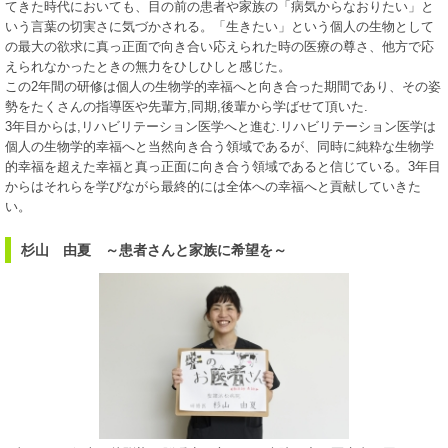
てきた時代においても、目の前の患者や家族の「病気からなおりたい」と
いう言葉の切実さに気づかされる。「生きたい」という個人の生物として
の最大の欲求に真っ正面で向き合い応えられた時の医療の尊さ、他方で応
えられなかったときの無力をひしひしと感じた。
この2年間の研修は個人の生物学的幸福へと向き合った期間であり、その姿
勢をたくさんの指導医や先輩方,同期,後輩から学ばせて頂いた.
3年目からは,リハビリテーション医学へと進む.リハビリテーション医学は
個人の生物学的幸福へと当然向き合う領域であるが、同時に純粋な生物学
的幸福を超えた幸福と真っ正面に向き合う領域であると信じている。3年目
からはそれらを学びながら最終的には全体への幸福へと貢献していきた
い。
杉山 由夏 ～患者さんと家族に希望を～