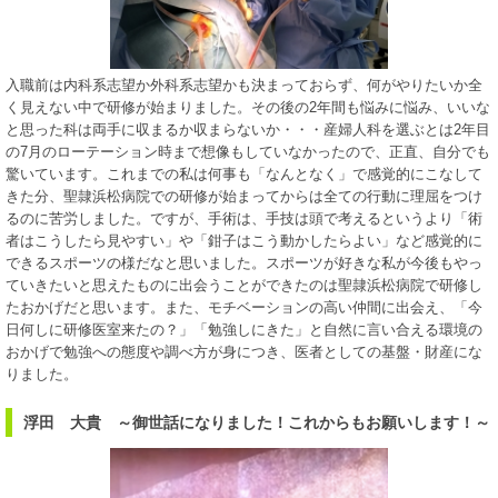
入職前は内科系志望か外科系志望かも決まっておらず、何がやりたいか全
く見えない中で研修が始まりました。その後の2年間も悩みに悩み、いいな
と思った科は両手に収まるか収まらないか・・・産婦人科を選ぶとは2年目
の7月のローテーション時まで想像もしていなかったので、正直、自分でも
驚いています。これまでの私は何事も「なんとなく」で感覚的にこなして
きた分、聖隷浜松病院での研修が始まってからは全ての行動に理屈をつけ
るのに苦労しました。ですが、手術は、手技は頭で考えるというより「術
者はこうしたら見やすい」や「鉗子はこう動かしたらよい」など感覚的に
できるスポーツの様だなと思いました。スポーツが好きな私が今後もやっ
ていきたいと思えたものに出会うことができたのは聖隷浜松病院で研修し
たおかげだと思います。また、モチベーションの高い仲間に出会え、「今
日何しに研修医室来たの？」「勉強しにきた」と自然に言い合える環境の
おかげで勉強への態度や調べ方が身につき、医者としての基盤・財産にな
りました。
浮田 大貴 ～御世話になりました！これからもお願いします！～