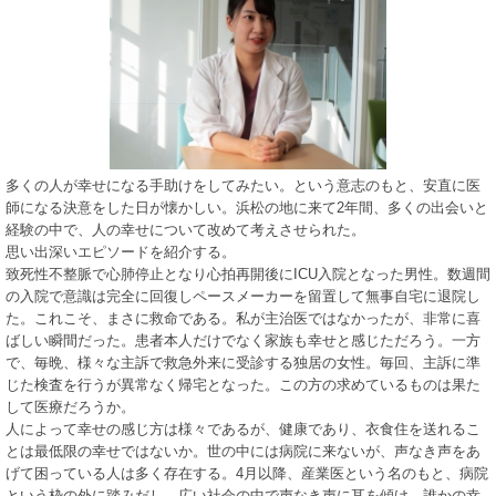
多くの人が幸せになる手助けをしてみたい。という意志のもと、安直に医
師になる決意をした日が懐かしい。浜松の地に来て2年間、多くの出会いと
経験の中で、人の幸せについて改めて考えさせられた。
思い出深いエピソードを紹介する。
致死性不整脈で心肺停止となり心拍再開後にICU入院となった男性。数週間
の入院で意識は完全に回復しペースメーカーを留置して無事自宅に退院し
た。これこそ、まさに救命である。私が主治医ではなかったが、非常に喜
ばしい瞬間だった。患者本人だけでなく家族も幸せと感じただろう。一方
で、毎晩、様々な主訴で救急外来に受診する独居の女性。毎回、主訴に準
じた検査を行うが異常なく帰宅となった。この方の求めているものは果た
して医療だろうか。
人によって幸せの感じ方は様々であるが、健康であり、衣食住を送れるこ
とは最低限の幸せではないか。世の中には病院に来ないが、声なき声をあ
げて困っている人は多く存在する。4月以降、産業医という名のもと、病院
という枠の外に踏みだし、広い社会の中で声なき声に耳を傾け、誰かの幸