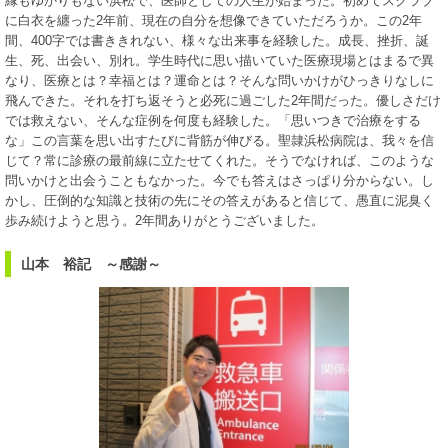
縁もゆかりもない浜松で、医師としての人生が始まった。初めてスクラブ
に白衣を纏った2年前、現在の自分を想像できていただろうか。この2年
間、400字では書ききれない、様々な出来事を経験した。成長、挫折、誕
生、死、出会い、別れ。学生時代に思い描いていた医療現場とはまるで異
なり、医療とは？幸福とは？運命とは？そんな問いかけがひっきりなしに
飛んできた。それを打ち返そうと必死に過ごした2年間だった。優しさだけ
では救えない、そんな症例を何度も経験した。「思いつきで治療をする
な」この言葉を思い出すたびに背筋が伸びる。聖隷浜松病院は、我々を信
じて？常に診療の最前線に立たせてくれた。そうでなければ、このような
問いかけと出会うこともなかった。今でも答えはさっぱり分からない。し
かし、圧倒的な知識と技術の先にその答えがあると信じて、愚直に泥臭く
歩み続けようと思う。2年間ありがとうございました。
山本 裕記 ～感謝～