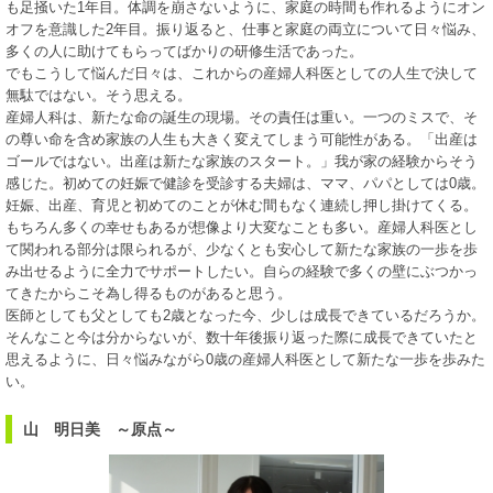
も足掻いた1年目。体調を崩さないように、家庭の時間も作れるようにオン
オフを意識した2年目。振り返ると、仕事と家庭の両立について日々悩み、
多くの人に助けてもらってばかりの研修生活であった。
でもこうして悩んだ日々は、これからの産婦人科医としての人生で決して
無駄ではない。そう思える。
産婦人科は、新たな命の誕生の現場。その責任は重い。一つのミスで、そ
の尊い命を含め家族の人生も大きく変えてしまう可能性がある。「出産は
ゴールではない。出産は新たな家族のスタート。」我が家の経験からそう
感じた。初めての妊娠で健診を受診する夫婦は、ママ、パパとしては0歳。
妊娠、出産、育児と初めてのことが休む間もなく連続し押し掛けてくる。
もちろん多くの幸せもあるが想像より大変なことも多い。産婦人科医とし
て関われる部分は限られるが、少なくとも安心して新たな家族の一歩を歩
み出せるように全力でサポートしたい。自らの経験で多くの壁にぶつかっ
てきたからこそ為し得るものがあると思う。
医師としても父としても2歳となった今、少しは成長できているだろうか。
そんなこと今は分からないが、数十年後振り返った際に成長できていたと
思えるように、日々悩みながら0歳の産婦人科医として新たな一歩を歩みた
い。
山 明日美 ～原点～