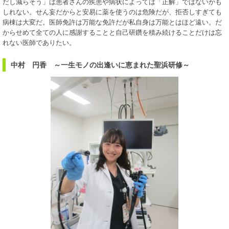
だし減らそう」は患者さんの疾患や病状によっては「正解」ではないかも
しれない。せん妄だからと安易に薬を使うのは危険だが、拒否しすぎても
病棟は大変だ。医師免許は万能な免許だが私自身は万能とはほど遠い。だ
からせめて全ての人に感謝することと自己研鑽を積み続けることだけは忘
れない医師でありたい。
中村 円香 ～一生モノの出逢いに恵まれた聖浜研修～