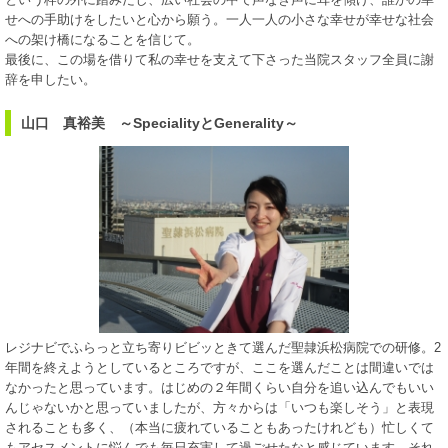
せへの手助けをしたいと心から願う。一人一人の小さな幸せが幸せな社会
への架け橋になることを信じて。
最後に、この場を借りて私の幸せを支えて下さった当院スタッフ全員に謝
辞を申したい。
山口 真裕美 ～SpecialityとGenerality～
レジナビでふらっと立ち寄りビビッときて選んだ聖隷浜松病院での研修。2
年間を終えようとしているところですが、ここを選んだことは間違いでは
なかったと思っています。はじめの２年間くらい自分を追い込んでもいい
んじゃないかと思っていましたが、方々からは「いつも楽しそう」と表現
されることも多く、（本当に疲れていることもあったけれども）忙しくて
もアセスメントに悩んでも毎日充実して過ごせたなと感じています。それ