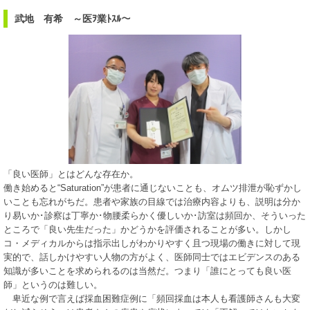
武地 有希 ～医ｦ業ﾄｽﾙ～
「良い医師」とはどんな存在か。
働き始めると“Saturation”が患者に通じないことも、オムツ排泄が恥ずかし
いことも忘れがちだ。患者や家族の目線では治療内容よりも、説明は分か
り易いか･診察は丁寧か･物腰柔らかく優しいか･訪室は頻回か、そういった
ところで「良い先生だった」かどうかを評価されることが多い。しかし
コ・メディカルからは指示出しがわかりやすく且つ現場の働きに対して現
実的で、話しかけやすい人物の方がよく、医師同士ではエビデンスのある
知識が多いことを求められるのは当然だ。つまり「誰にとっても良い医
師」というのは難しい。
卑近な例で言えば採血困難症例に「頻回採血は本人も看護師さんも大変