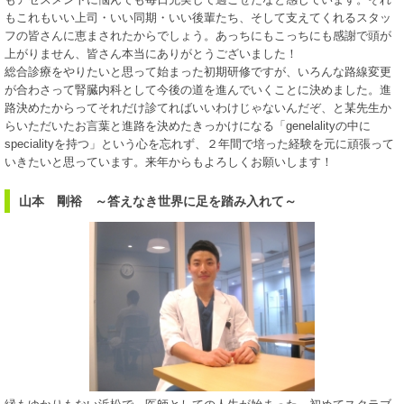
もこれもいい上司・いい同期・いい後輩たち、そして支えてくれるスタッ
フの皆さんに恵まされたからでしょう。あっちにもこっちにも感謝で頭が
上がりません、皆さん本当にありがとうございました！
総合診療をやりたいと思って始まった初期研修ですが、いろんな路線変更
が合わさって腎臓内科として今後の道を進んでいくことに決めました。進
路決めたからってそれだけ診てればいいわけじゃないんだぞ、と某先生か
らいただいたお言葉と進路を決めたきっかけになる「genelalityの中に
specialityを持つ」という心を忘れず、２年間で培った経験を元に頑張って
いきたいと思っています。来年からもよろしくお願いします！
山本 剛裕 ～答えなき世界に足を踏み入れて～