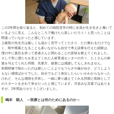
この2年間を振り返ると、初めての病院見学の時に全員が生き生きと働いて
いるように見え、こんなところで働けたら楽しいだろう！と思ったことは
間違っていなかったと感じています。
上級医の先生方は厳しくも温かく見守ってくださり、ただ教わるだけでな
く、暗中模索となることも多いながらも自分で考え診療を行えた経験は、
僕の中に責任を持って患者さんと関わることの意味を教えてくれました。
そして常に僕たちを支えてくれた人材育成センターの方々、たくさんの刺
激を与えてくれた同期、先輩方、後輩には感謝してもしきれません。
初期研修で味わったのは嬉しいことよりもつらさや歯がゆさ、どうしよう
もない感情ばかりでした。自分でもどう表出したらいいかわからなかった
けれど、そんな感情を共有し、一緒に乗り越えてくれる同期と医師として
のスタートをきれて幸せだったと感じています。月並みな言葉ではありま
すが、2年間ありがとうございました。
嶋本 顕人 ～医療とは何のためにあるのか～