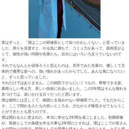
実はずっと、「僕はここの研修医として似つかわしくない」と思っていま
した。周りを見渡すと、やる気に満ちて、コミュ力があって、面倒見がよ
くて、個性が強い同期や先輩たち。自分にはいろいろ足りていないので
す。
それでもなんとか頑張ろうと思えたのは、見学でみた先輩の、優しくて主
体的で優秀な姿への、強い憧れがあったからでした。あんな風になりたい
と、ずっと思っていました。
それだけではありません。この病院でさらにいくつもの、尊敬できる姿、
素晴らしい考え方、美しい技術に出会いました。この2年間はそんな憧れを
見つけては、追いかける日々だったと思います。
僕は個性には乏しくて、確固たる強みのない研修医でした。でもだからこ
そ、ここで関わる人たちの良いところを、少なからず吸収させてもらうこ
とができたとも思うのです。
僕は関わる人に恵まれた、本当に幸せな2年間を過ごしました。初期研修
が、医師としての基礎を作る大事な2年間だとすれば、僕はここでの皆さん
との関わりの中で、医師としての基礎を得ました。そのことを、とても嬉