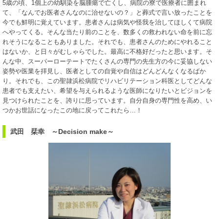
5歳の頃、1個上の幼馴染を脳腫瘍で亡くし、病院の寮で医療者に囲まれ
て、「なんでお医者さんなのに治せないの？」と葬式で言い放ったことを
今でも鮮明に覚えています。患者さんは病気や怪我を治してほしくて病院
へやってくる。そんな当たり前のことを、数多くの救われない命を前に忘
れそうになることもありました。それでも、患者さんのためにやれること
はないか、と日々がむしゃらでした。最高に不格好だったと思います。そ
んな中、スーパーローテートでたくさんの専門の先生方の今に妥協しない
姿勢や医業を拝見し、医者としての自覚や自信はどんどんなくなるばか
り。それでも、この聖隷浜松病院でリハビリテーション科医としてどんな
患者でも支えたい、希望を与えられるような医師になりたいとビジョンを
見つけられたことを、誇りに思っています。自分自身の専門性を高め、い
つかお世話になったこの地に戻ってこれたら…！
武田 栞幸 ～Decision make～