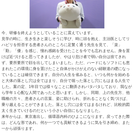
今、研修を終えようとしていることに震えています。
見学の時に、生き生きと楽しそうに学び、時に頭を抱え、主治医としてリ
ハビリを拒否する患者さんのところに足繁く通う先生を見て、「楽」
「勤」「優」を感じ、憧れ感銘を受けたことを今でも忘れません。身を置
けば近づけると思ってきましたが、やはり怠け者で弱い自分は捨てきれ
ず、要所要所で顔を出してしまいました。ただ、ハードにもソフトにも恵
まれたこの環境に身を置けたこと自体がかけがえのない経験達の礎になっ
ていることは確信できます。自分の人生を省みると、いつも何かを始める
と大体の落とし穴は全てはまり、自分で堀った落とし穴にもはまる人生で
した。案の定、1年目では様々なことに翻弄されバタバタしており、我なが
ら学年１心配な人間であったと思います。しかし、同期、上の先生方、他
職種の方々、患者さんの言葉、姿に助けられ、折れることなく気づけば、
乗り越えることができました。落とし穴には全てはまるけれど、比較的図
太く生きていけるのだという小さい自信にもなりました。
来年からは、東京進出し、循環器内科のひよこになります。戻ってきた際
は、どんな形であれ、何か一つでも貢献できるように気を引き締め、また
一から頑張ります。