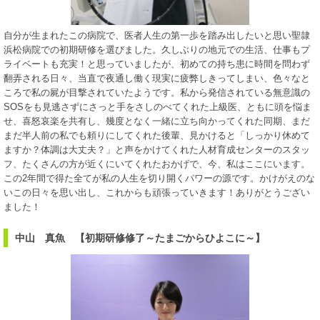
自分が生まれたこの病院で、医者人生の第一歩を踏み出したいと思い聖隷
浜松病院での初期研修を選びました。久しぶりの地元での生活、仕事もプ
ライベートも充実！と思っていましたが、初めての持ち患に時間を問わず
翻弄される日々、当直で夜通し働く現実に疲弊しきってしまい、色々なと
ころで私の屍が目撃されていたようです。私から発信されている無意識の
SOSをも見逃さずにさっと手をさしのべてくれた上級医、ともに頭を悩ま
せ、喜怒哀楽を共有し、幾度となく一緒に立ち向かってくれた同期、まだ
まだ半人前の私でも頼りにしてくれた後輩、見かけると「しっかり休めて
ますか？体調は大丈夫？」と声をかけてくれた人材育成センターのスタッ
フ、たくさんの方が近くにいてくれたおかげで、今、私はここにいます。
この2年間で得た全てが私の人生を切り開くパワーの源です。かけがえのな
いこの日々を思い出し、これからも頑張っていきます！ありがとうござい
ました！
中山 真魚 【初期研修修了～たまごからひよこに～】