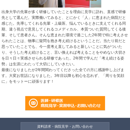
出身大学の先輩が多く研修していたことを理由に見学に訪れ、直感で研修
先として選んだ。実際働いてみると、とにかく「人」に恵まれた病院だと
感じた。先導してくれる先輩・上級医、悩んでいるときに支えてくれる同
期、違う視点で意見してくれるコメディカル、本質ついた質問してくる後
輩、そして患者さん。そんな恵まれた環境で過ごした2年間で特に考えさせ
られたことは、物事に疑問を抱き考え続けるということだ。当たり前だと
思っていたことでも、今一度考え直してみると新しいことに気がついた
り、そうした考え続けること、言い換えれば考えることをやめない大切さ
を日々日々実感させられる研修であった。2年間で学んだ「考え続ける姿
勢」は生涯にわたって大切にしていきたい。
最後になりましたが2年間関わってくださった全ての方に感謝申し上げま
す。大変お世話になりました。3年目以降も初心を忘れず、「周りを笑顔
に」をモットーに頑張ります！
資料請求・病院見学・お問い合わせ