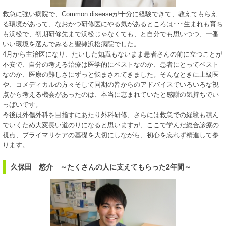
救急に強い病院で、Common diseaseが十分に経験できて、教えてもらえ
る環境があって、なおかつ研修医にやる気があるところは･･･生まれも育ち
も浜松で、初期研修先まで浜松じゃなくても、と自分でも思いつつ、一番
いい環境を選んでみると聖隷浜松病院でした。
4月から主治医になり、たいした知識もないまま患者さんの前に立つことが
不安で、自分の考える治療は医学的にベストなのか、患者にとってベスト
なのか、医療の難しさにずっと悩まされてきました。そんなときに上級医
や、コメディカルの方々そして同期の皆からのアドバイスでいろいろな視
点から考える機会があったのは、本当に恵まれていたと感謝の気持ちでい
っぱいです。
今後は外傷外科を目指すにあたり外科研修、さらには救急での経験も積ん
でいくため大変長い道のりになると思いますが、ここで学んだ総合診療の
視点、プライマリケアの基礎を大切にしながら、初心を忘れず精進して参
ります。
久保田 悠介 ～たくさんの人に支えてもらった2年間～