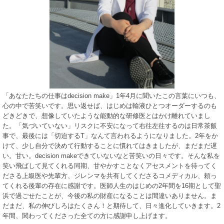
「あなたたちの仕事はdecision make」1年4月に聞いたこの言葉にいつも、
心の中で苦笑いです。思い返せば、はじめは輸液ひとつオーダーするのも
どきどきで、想像していたような能動的な研修医とはかけ離れていまし
た。「気づいていない」リスクに不安になって右往左往するのは日常茶飯
事で、最後には「切迫するT」なんて言われるようになりました。2年をか
けて、少し自分で決めて行動することに慣れてはきましたが、まだまだ遅
い。甘い。decision makeできていないなと苦笑いの日々です。そんな私を
笑い飛ばして見てくれる同期、甘やかすことなくアセスメントを待ってく
ださる上級医や先輩方、ジレンマを共有してくださるコメディカル、頼っ
てくれる後輩の存在に感謝です。医師人生のはじめの2年間を16期として聖
浜で過ごせたことが、今後の私の財産になることは間違いありません。ま
だまだ、私の伸びしろはたくさん！と期待して、日々進化していきます。2
年間、関わってくださった全ての方に感謝申し上げます。