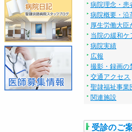
病院理念・患
病院概要・沿
厚生労働大臣
当院の緩和ケ
病院実績
広報
撮影・録画の
交通アクセス
聖隷福祉事業
関連施設
受診のご