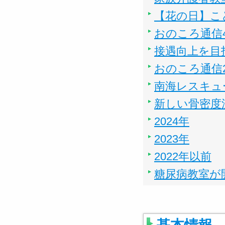
【花の日】こ
おのころ通信
接遇向上を目
おのころ通信
南海レスキュ
新しい骨密度
2024年
2023年
2022年以前
糖尿病教室が