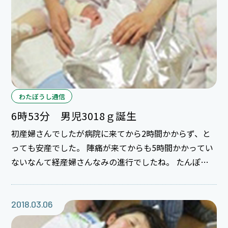
み”が贈呈されました！ 2年目研修医
わたぼうし通信
6時53分 男児3018ｇ誕生
初産婦さんでしたが病院に来てから2時間かからず、と
っても安産でした。 陣痛が来てからも5時間かかってい
ないなんて経産婦さんなみの進行でしたね。 たんぽぽ
に入院してからも一応足湯もでき、たんぽぽでやり残し
たことはなかったかな。 パパのサポートも満点でし
た。 担当した助産師とご近所なんてスゴイ偶然です
2018.03.06
ね。 これもご縁かな。