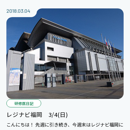
んも眠かったけどよく頑張りましたね＊＾＾＊ 元気な
男の子、誕生おめでとうございます☆ これからも家族
2018.03.04
仲良く、楽しんで育児していってくださいね☆ 立ち会
わせていただき本当にありがとうございました。＊＾＾
＊
研修医日記
レジナビ福岡 3/4(日)
こんにちは！ 先週に引き続き、今週末はレジナビ福岡に