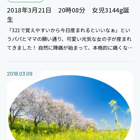
2018年3月21日 20時08分 女児3144g誕
生
「321で覚えやすいから今日産まれるといいなぁ」とい
うパパとママの願い通り、可愛い元気な女の子が産まれ
てきました！ 自然に陣痛が始まって、本格的に痛くなっ
てからはあっという間のスピード出産でしたね。 おば
あちゃんが間に合って良かったです♪ 女の子育児楽し
んで下さいね。 おめでとうございます＊＾＾＊
2018.03.09