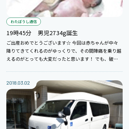
わたぼうし通信
19時45分 男児2734g誕生
ご出産おめでとうございます☆ 今回は赤ちゃんが中々
降りてきてくれるのがゆっくりで、その間陣痛を乗り越
えるのがとっても大変だったと思います！ でも、破水
した後はさすが経産婦さんですね！ 上手にいきんであ
っという間に元気な男の子が誕生しました☆ パパとお
姉ちゃんも応援ありがとうございました☆ ご家族で赤
2018.03.02
ちゃんを迎えられて、にこにこ笑顔で過ごされていた様
子が微笑ましかったです＊＾＾＊ これから家族4人で楽
しく育児していってください。 立ち会わせていただき
本当にありがとうございました☆