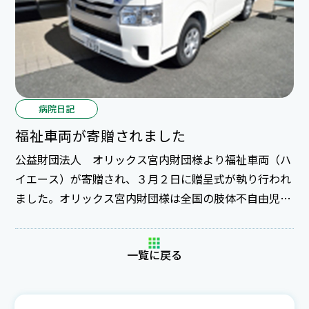
病院日記
福祉車両が寄贈されました
公益財団法人 オリックス宮内財団様より福祉車両（ハ
イエース）が寄贈され、３月２日に贈呈式が執り行われ
ました。オリックス宮内財団様は全国の肢体不自由児施
設に福祉車両の寄贈を継続されており、2017年度の寄贈
施設としておおぞら療育センターが選定されました。
一覧に戻る
寄贈いただきました福祉車両は電動介護リフトが装備さ
れ、ストレッチャータイプの車椅子1台が余裕をもって
乗せることができます。また、車椅子やストレッチャー