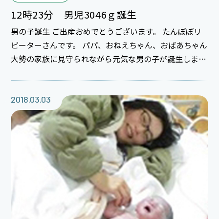
12時23分 男児3046ｇ誕生
男の子誕生 ご出産おめでとうございます。 たんぽぽリ
ピーターさんです。 パパ、おねえちゃん、おばあちゃん
大勢の家族に見守られながら元気な男の子が誕生しまし
た。 5歳のお姉ちゃん、始めは緊張気味だったけど、だ
んだん慣れてきてしっかり応援してくれましたね。 あ
りがとう(*^_^*) これから弟の面倒よろしくね✿
2018.03.03