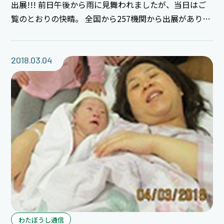
出展!!! 前日午後から雨に見舞われましたが、当日はご
覧のとおりの快晴。 全国から257機関から出展があり、
会場には700名以上の医学生さん等が来場♪ 今日はどん
な医学生さんに出会えるのか楽しみです((o(^-^)o)) 2年
目K先生コンビや1年目K先生＆H先生＆M先生はじめ整
2018.03.04
形外科T先生や救急科N先生も応援くださり、ブースに
訪れる医学生さんに説明スタート☆説明を聞いて病院見
学を申込みしてくださる医学生さんもおり、はるばる浜
松から説明に訪れた甲斐がありました!!! 前週のレジナ
ビ金沢でブースにいらした医学生さんと再度このレ
わたぼうし通信