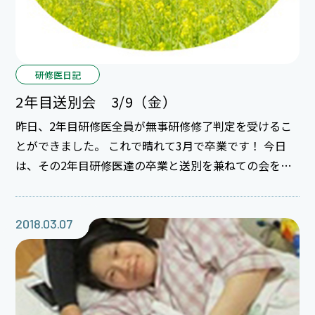
研修医日記
2年目送別会 3/9（金）
昨日、2年目研修医全員が無事研修修了判定を受けるこ
とができました。 これで晴れて3月で卒業です！ 今日
は、その2年目研修医達の卒業と送別を兼ねての会を開
催☆ 1年目研修医達が診療の忙しい合間を縫って送別会
を企画してくれました。 会が盛り上がってくると、会場
のあちらこちらで記念撮影♪♪ あんなことがあったよ
2018.03.07
ね～、こんなことはするなよ～、などと思い出話と後輩
研修医達へ先輩から激励の言葉が飛び交います。昨年は
1人1人に1年目研修医達から花束が贈呈されましたが、
今年の企画は・・・？！ 1人1人に“ペンタイプのはさ