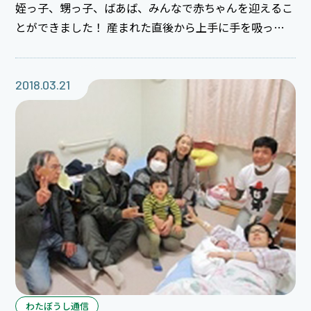
姪っ子、甥っ子、ばあば、みんなで赤ちゃんを迎えるこ
とができました！ 産まれた直後から上手に手を吸って
いた赤ちゃん。 これからどんな男の子になるのかな？
お兄ちゃん達、たくさん遊んであげてね♪ これからの
育児もみなさんで楽しんで下さいね。 ご出産本当にお
2018.03.21
めでとうございます(*^_^*)
わたぼうし通信