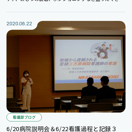
になります。ベッドを使用しての演習はクリストファー
大学の基礎看護実習室をお借りして実施しました。本当
に恵まれた環境に感謝いたします。今日は１時間程度し
2020.06.22
か見にいけなかったので、おむつの装着方法とポジショ
ニングの様子をお届けします。１年生と教育委員、教育
担当係長での研修、１年生同士笑顔溢れる研修でした。
看護部ブログ
6/20病院説明会＆6/22看護過程と記録３