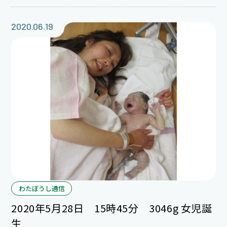
もママは終始落ち着いていて、生まれた赤ちゃんも元気
いっぱい！お産の部屋にたくましい泣き声が響きまし
2020.06.19
た。ご家族の皆さん、ママと赤ちゃんに会えるのを楽し
みにしていてくださいね。 二人のお姉ちゃんも、たく
さん可愛がってあげてね。 ご出産おめでとうございま
す♪
わたぼうし通信
2020年5月28日 15時45分 3046g 女児誕
生