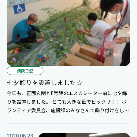
病院日記
七夕飾りを設置しました☆
今年も、正面玄関とF号館のエスカレーター前に七夕飾
りを設置しました。 とても大きな笹でビックリ！！ ボ
ランティア委員会、施設課のみなさんで飾り付けをしま
した。 バランス良く飾れてるといいです（＾＾） みな
さんも玄関を通りましたらぜひ見てみてくださいね₍₍( ´
ᵕ ` *)⁾⁾
2020.06.23