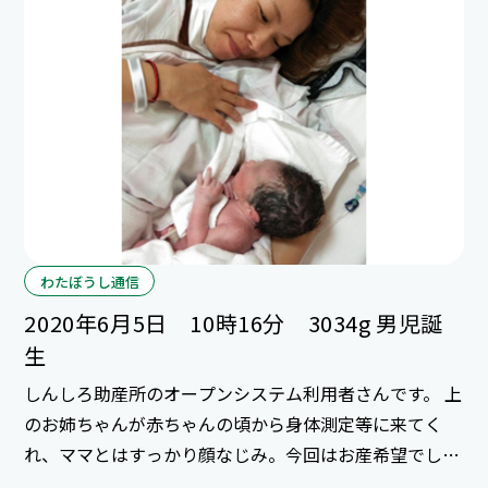
皆さんで幸せに過ごしていって下さい(*^_^*)♪♪ ご出
産本当におめでとうございます！！
わたぼうし通信
2020年6月5日 10時16分 3034g 男児誕
生
しんしろ助産所のオープンシステム利用者さんです。 上
のお姉ちゃんが赤ちゃんの頃から身体測定等に来てく
れ、ママとはすっかり顔なじみ。今回はお産希望でしん
しろ助産所に来てくれました。 陣痛が強くなってから