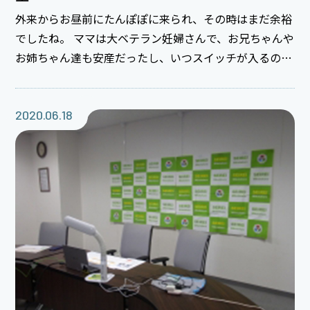
外来からお昼前にたんぽぽに来られ、その時はまだ余裕
でしたね。 ママは大ベテラン妊婦さんで、お兄ちゃんや
お姉ちゃん達も安産だったし、いつスイッチが入るのか
こちらもドキドキでした(^^;) ママのいきみがとても上
手で、今までで1番大きな赤ちゃんだったけど今回もと
ても安産でしたね(^_^)v お家でパパやお姉ちゃん、お兄
2020.06.18
ちゃん達もドキドキしながら赤ちゃんが産まれるのを楽
しみに待っていたでしょうね♪ 赤ちゃんが来てまた新
しく家族が増えて賑やかで楽しい生活が始まりますね
☆☆ ご出産おめでとうございます！