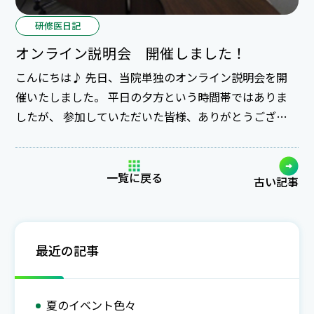
研修医日記
オンライン説明会 開催しました！
こんにちは♪ 先日、当院単独のオンライン説明会を開
催いたしました。 平日の夕方という時間帯ではありま
したが、 参加していただいた皆様、ありがとうござい
ます！ 内容としてはスライドを使った説明を20分程
度、 その後質疑応答という形で進行しました。 この日
は皆さん6年生ということで、具体的な質問が多かった
一覧に戻る
古い記事
印象でした。始まったばかりのオンライン説明会で手探
りのところもありますが、 少しでも研修先探しの参考
になればと思っています。 6月開催のコマもまだ若干余
最近の記事
裕があります。 ご興味のある方は、お気軽にご参加くだ
さい。 申し込みはこちら！
夏のイベント色々