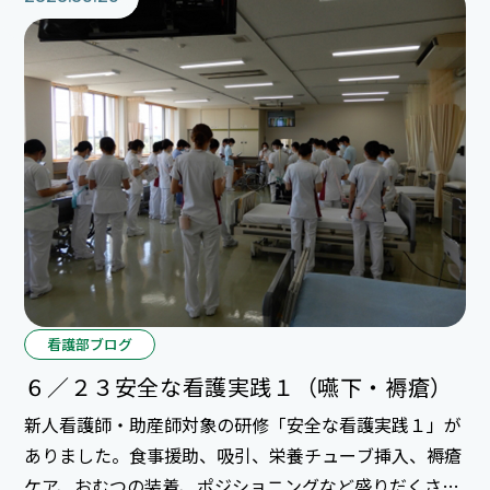
看護部ブログ
６／２３安全な看護実践１（嚥下・褥瘡）
新人看護師・助産師対象の研修「安全な看護実践１」が
ありました。食事援助、吸引、栄養チューブ挿入、褥瘡
ケア、おむつの装着、ポジショニングなど盛りだくさん