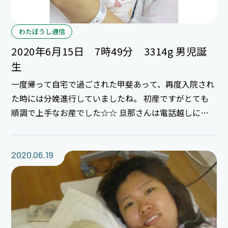
わたぼうし通信
2020年6月15日 7時49分 3314g 男児誕
生
一度帰って自宅で過ごされた甲斐あって、再度入院され
た時には分娩進行していましたね。 初産ですがとても
順調で上手なお産でした☆☆ 旦那さんは電話越しに赤
ちゃんの泣き声を聞き、大変な時期ではありますが感動
的なお産だったと思います。赤ちゃんはお目々がパッチ
リで、とっても可愛いですね♪ これから慣れない育児で
2020.06.19
大変な事もありますが、それ以上に幸せな事がたくさん
あると思います。育児楽しんでください。 本当にご出産
おめでとうございます★★