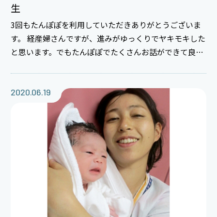
生
3回もたんぽぽを利用していただきありがとうございま
す。 経産婦さんですが、進みがゆっくりでヤキモキした
と思います。でもたんぽぽでたくさんお話ができて良か
ったです★★ 子宮口が開いてからはあっという間で、い
きみも上手！！さすが経産婦さんでした☆☆ パパ
へ・・・ママ、とっても頑張りました！！ 臍の緒をママ
2020.06.19
が切ったので動画見てください。 新しい家族が増えて
賑やかになりますね。 初めての男の子・・・育児楽し
んでください。 ご出産おめでとうございます。