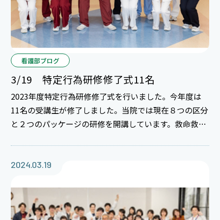
看護部ブログ
3/19 特定行為研修修了式11名
2023年度特定行為研修修了式を行いました。今年度は
11名の受講生が修了しました。当院では現在８つの区分
と２つのパッケージの研修を開講しています。救命救急
センターや一般病棟、おおぞら療育センター、画像外
来、褥瘡チームなどで活躍していましたが、今回は精神
科病棟とホスピス病棟のスタッフが受講したので、今後
2024.03.19
活躍の幅が広がると思います。楽しみです。