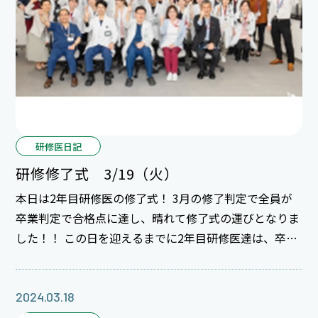
研修医日記
研修修了式 3/19（火）
本日は2年目研修医の修了式！ 3月の修了判定で全員が
卒業判定で合格点に達し、晴れて修了式の運びとなりま
した！！ この日を迎えるまでに2年目研修医達は、卒業
に必要な項目をもれなく到達しているか、不足している
項目はないかなどチェックしながら、初期研修医卒業を
目指してきました。 お陰様で今年も全員が「卒業」の
2024.03.18
お墨付きを頂けました。当院での2年間の研修生活の中