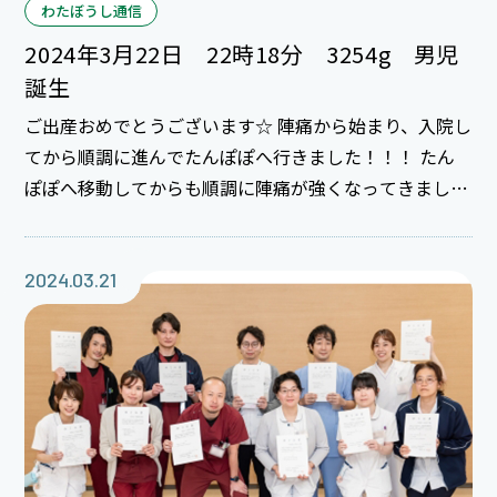
わたぼうし通信
2024年3月22日 22時18分 3254g 男児
誕生
ご出産おめでとうございます☆ 陣痛から始まり、入院し
てから順調に進んでたんぽぽへ行きました！！！ たん
ぽぽへ移動してからも順調に陣痛が強くなってきました
が、初めてのお産と思えないくらい最後まで落ち着いて
出産されました(^o^) 陣痛中はパパに身体を支えてもら
い、一緒に頑張りました(*^_^*) お臍もパパに切っても
2024.03.21
らい独り立ちしました(^^)/ これから育児楽しんでくだ
さい★