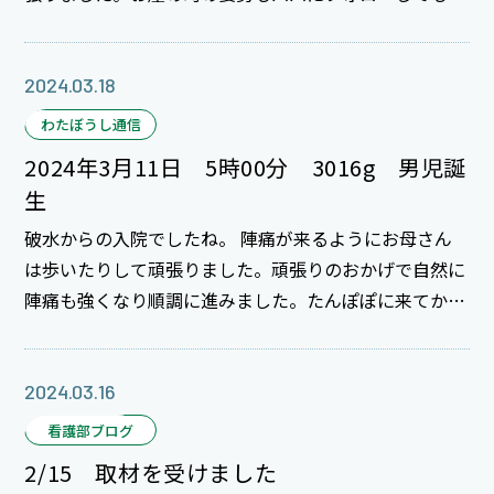
えて素敵なお産になりましたね。臍の緒も“笑顔100
点”のパパに切ってもらいました☆ これからの育児もき
っとたくさんお手伝いしてもらえそうです。 育児楽しん
2024.03.18
で下さいね！ ご出産おめでとうございます。
わたぼうし通信
2024年3月11日 5時00分 3016g 男児誕
生
破水からの入院でしたね。 陣痛が来るようにお母さん
は歩いたりして頑張りました。頑張りのおかげで自然に
陣痛も強くなり順調に進みました。たんぽぽに来てから
もとてもスムーズで落ち着いて出産されました。 ご家
族の立ち会いが出来ず残念でしたがとても素敵なお産で
した。 これから家族が増えて賑やかになりますね。 お
2024.03.16
姉ちゃんよろしくね。仲良くしてね。 お父さんも男同
看護部ブログ
士♪遊んでくださいね。 ご出産おめでとうございまし
2/15 取材を受けました
た。