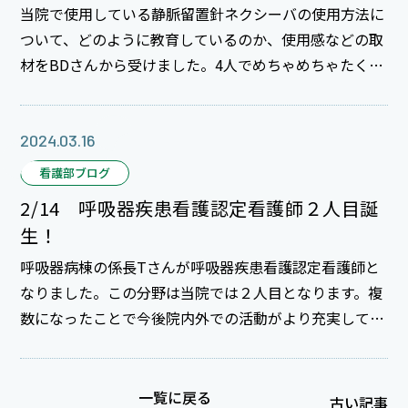
当院で使用している静脈留置針ネクシーバの使用方法に
ついて、どのように教育しているのか、使用感などの取
材をBDさんから受けました。4人でめちゃめちゃたくさ
んしゃべったのでライターさん大変だろうなぁと思いま
す（笑）。
2024.03.16
看護部ブログ
2/14 呼吸器疾患看護認定看護師２人目誕
生！
呼吸器病棟の係長Tさんが呼吸器疾患看護認定看護師と
なりました。この分野は当院では２人目となります。複
数になったことで今後院内外での活動がより充実してい
けると考えます。
一覧に戻る
古い記事