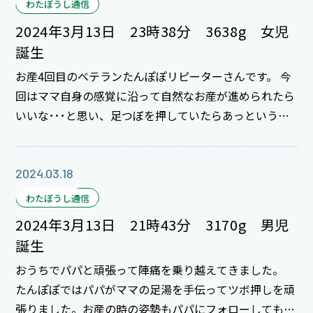
わたぼうし通信
には研修医達を支えてきた全ての人々、指導医の先生方
2024年3月13日 23時38分 3638g 女児
や看護師、コメディカル、そして同期、後輩達などの皆
誕生
様に感謝、感謝です☆ そして2年間の研修を頑張った2
お産4回目のベテランたんぽぽリピーターさんです。 今
年目研修医達、卒業おめでとうございます！
回はママ自身の感覚に沿って自然なお産が進められたら
いいな･･･と思い、足つぼを押していたらあっという間
に陣痛も2～3分おきになりましたね。 何となく産まれ
そうな感覚でお布団に横になったら破水して3分後･･･元
気に赤ちゃんが産まれてきました！ パパ、お名前を考
2024.03.18
えている時間が全くなかったですね。 お兄ちゃんお姉
わたぼうし通信
ちゃん、妹ちゃんをよろしくね。 ご出産おめでとうご
2024年3月13日 21時43分 3170g 男児
ざいます。
誕生
おうちでパパと頑張って陣痛を乗り越えてきました。
たんぽぽではパパがママの足湯を手伝ってツボ押しを頑
張りました。お産の時の姿勢もパパにフォローしてもら