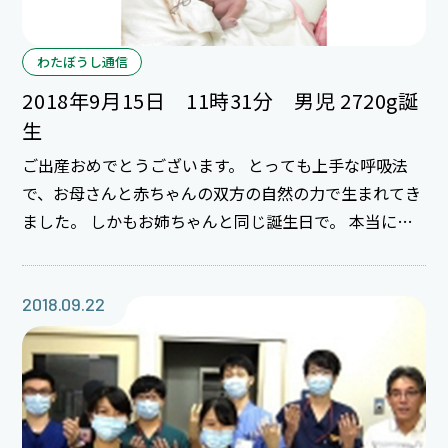
わたぼうし通信
2018年9月15日 11時31分 男児 2720g誕
生
ご出産おめでとうございます。 とっても上手な呼吸法
で、お母さんと赤ちゃんの双方の自然の力で生まれてき
ました。 しかもお姉ちゃんと同じ誕生日で。 本当に奇
跡的です。☆ お姉ちゃん、5歳の誕生日にママが素敵な
プレゼントをしてくれました！！ 末永く姉弟仲良く
ね。
2018.09.22