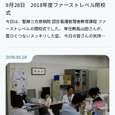
9月28日 2018年度ファーストレベル閉校
式
今日は、聖隷三方原病院 認定看護管理者教育課程 ファ
ーストレベルの閉校式でした。 専任教員山田さんが、
雲ひとつないスッキリした空、 今日の皆さんの気持ち
のようですね、と。 晴れ晴れした皆さんの表情から 本
当にそうだなと思いました。 学びを明日からの看護管
理の実践に！
2018.09.28