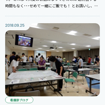
時間もなく･･･せめて一緒にご飯でも！ とお誘いし、何
なら皆で食べようということになり 昼休憩で送別会？
激励会を行いました。 決して依頼を断らず、対応は柔ら
かくスピーディ、 ユーモアがある素敵な人材です。 こ
2018.09.25
れからもっともっと活躍されることでしょう。 体に気を
つけて頑張って下さいね！
看護部ブログ