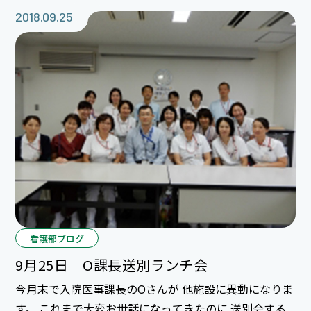
送されました。そこで脳梗塞の治療痕があることが発見
2018.09.25
され、そのおかげで治療したであろう病院が分かり、番
組放送中にしらいさんの姉を名乗る方から連絡があっ
て、放送中に無事身元が判明する事ができました！ また
静岡県唯一の基幹型施設である当院の認知証疾患医療セ
ンターで行った検査や診断が身元判明に協力できたこと
を嬉しく思います。
看護部ブログ
9月25日 O課長送別ランチ会
今月末で入院医事課長のOさんが 他施設に異動になりま
す。 これまで大変お世話になってきたのに 送別会する