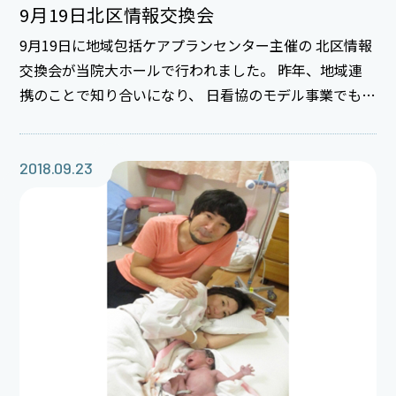
9月19日北区情報交換会
9月19日に地域包括ケアプランセンター主催の 北区情報
交換会が当院大ホールで行われました。 昨年、地域連
携のことで知り合いになり、 日看協のモデル事業でもご
一緒したMさんから 大ホール借用の連絡が入り･･･ その
ような集まりに当院を活用頂けるのなら ありがたいと、
院長も快諾！ 早速、当院の地域医療連携室の室長と 看
2018.09.23
護相談室スタッフに協力をお願いしました。 今回私は
看護課長会があり参加出来ませんでしたが 次の機会に
は参加したいです。 先日、Sｔ.細江の所長さんから
「今北区はあついですね～」と話したことが 実感出来
る企画がこれから次々に･･･あ～楽しみ！