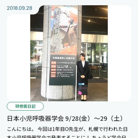
も学会参加デビューの若手スタッフに会えました。 送
2018.09.28
り出してくれた課長の皆様、ありがとうございました。
研修医日記
日本小児呼吸器学会 9/28(金）～29（土）
こんにちは。 今回は1年目O先生が、札幌で行われた日
本小児呼吸器学会で発表することに！ ちょうど学会日