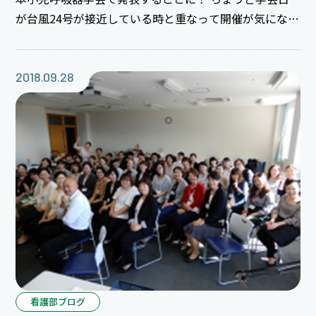
が台風24号が接近している時と重なって開催が気になる
ところ・・・ 聞けば北海道の天気は曇りや雨だったら
しいのですが、学会は開催されたようですε-(´∀｀*)ﾎｯ
1年目O先生の発表演題は「脊髄性筋萎縮症I型に対する
2018.09.28
ヌシネルセン髄注の呼吸機能効果」☆ 小児科の先生方
の後押しもあり、頑張って学会準備してきたO先生♪♪
緊張あり、不安もあり・・・と色々慣れないなかでの発
表だったかと思いますが、 堂々と発表できてますよ、O
先生（本
看護部ブログ