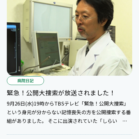
病院日記
緊急！公開大捜索が放送されました！
9月26日(水)19時からTBSテレビ「緊急！公開大捜索」
という身元が分からない記憶喪失の方を公開捜索する番
組がありました。 そこに出演されていた「しらい ゆ
う(仮名)」さんについて当院にて認知証疾患医療センタ
ー 磯貝センター長がCT検査・診察を行った様子が放