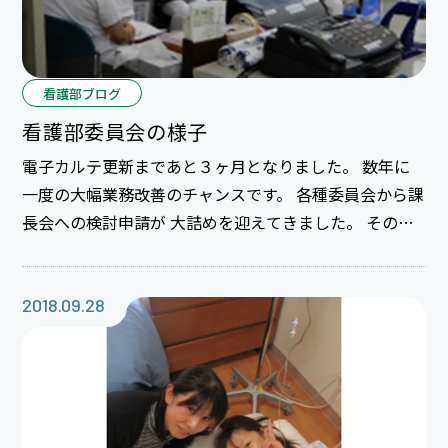
看護部ブログ
看護部委員会の様子
電子カルテ更新まであと３ヶ月となりました。 数年に
一度の大幅業務改善のチャンスです。 各種委員会から課
長会への検討申請が 大詰めを迎えてきました。 その前
の委員会の準備も大忙しです。 この日は２つの委員会が
管理室内で 電子カルテを見ながら行われていてすごい
活気です。 委員会活動が活発であると部の運営はぐんぐ
2018.09.28
ん加速します。 次の提案を楽しみにしています。