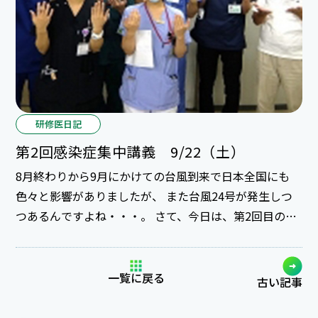
研修医日記
第2回感染症集中講義 9/22（土）
8月終わりから9月にかけての台風到来で日本全国にも
色々と影響がありましたが、 また台風24号が発生しつ
つあるんですよね・・・。 さて、今日は、第2回目の感
染症集中講義を開催しました。 第1回は6月に実施し、
参加希望研修医が多かったために2回目を企画☆ 前回同
様に午前中の「感染症と抗菌薬使用」では感染症治療ガ
一覧に戻る
古い記事
イドを使った講義が中心で、 午後は手洗い指導や血液培
養グラム染色の実技などを行いました。 朝からまる一