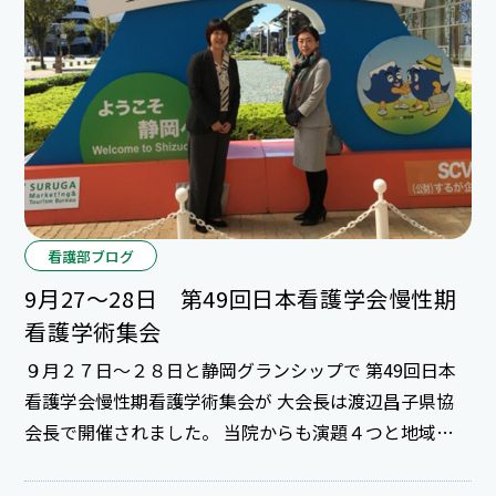
看護部ブログ
9月27～28日 第49回日本看護学会慢性期
看護学術集会
９月２７日～２８日と静岡グランシップで 第49回日本
看護学会慢性期看護学術集会が 大会長は渡辺昌子県協
会長で開催されました。 当院からも演題４つと地域連
携のパネルを展示。 そして、協力員や、査読委員、学び
の参加など 多数の形でこの学会に関わりました。 今回