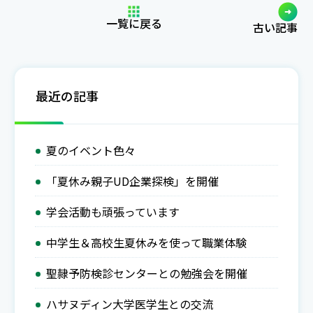
参加致します。 こちらのオンライン説明会には、先ずは
e-residentの“マイページ登録”をしたうえでご予約お願
一覧に戻る
古い記事
いします！ 詳しくはこちらをご参照ください☆オンラ
イン説明会当日は産業医科大卒のK先生＆九州大卒のH
先生（下記の二人）が、研修プログラムはじめ病院の雰
最近の記事
囲気、研修生活まで幅広く医学生の皆さんの質問にお答
えします☆ コロナ禍で医学生の皆さんとお話
夏のイベント色々
「夏休み親子UD企業探検」を開催
学会活動も頑張っています
中学生＆高校生夏休みを使って職業体験
聖隷予防検診センターとの勉強会を開催
ハサヌディン大学医学生との交流