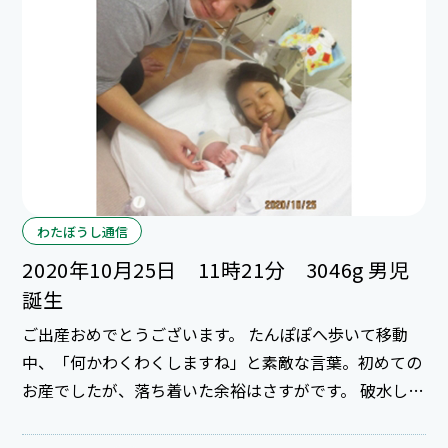
わたぼうし通信
2020年10月25日 11時21分 3046g 男児
誕生
ご出産おめでとうございます。 たんぽぽへ歩いて移動
中、「何かわくわくしますね」と素敵な言葉。初めての
お産でしたが、落ち着いた余裕はさすがです。 破水して
からの急激な産痛に、やっぱりお産は痛いと振り返って
いましたが3重丸の安産でしたよ。 上手な息みで赤ちゃ