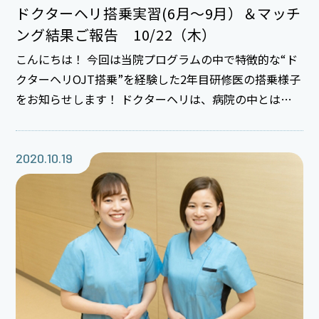
ドクターヘリ搭乗実習(6月～9月）＆マッチ
ング結果ご報告 10/22（木）
こんにちは！ 今回は当院プログラムの中で特徴的な“ド
クターヘリOJT搭乗”を経験した2年目研修医の搭乗様子
をお知らせします！ ドクターヘリは、病院の中とは違
った環境の下、要請時の患者情報や限られた資器材など
の厳しい条件のもとより良い医療を提供するのが使命！
当院では2年目に8週救急科を選択するとドクターヘリ搭
2020.10.19
乗による救急現場活動を学べます。これは、知識・技術
習得もさる事ながら現場での他職種（救急隊や救助隊
他多くの職種の方々）連携の大切さ、顔の見える関係の
重要性を感じて欲しい・・という救急科の先生方の熱い
思いが込められた貴重な研修！！ 4月のO先生＆M先