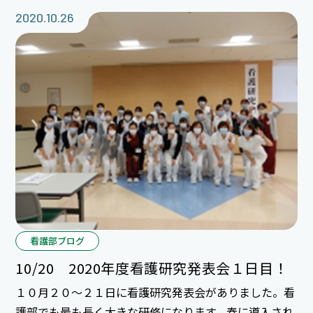
んに負担も掛からず、赤ちゃんの体が出た瞬間部屋全体
2020.10.26
に響き渡る大きな産声を聞くことができました。 本当
に無事の出産何よりでした。貴重なお産に立ち会わせて
頂きありがとうございました。 優しそうなご主人と一
緒に子育て楽しんでくださいね。
看護部ブログ
10/20 2020年度看護研究発表会１日目！
１０月２０～２１日に看護研究発表会がありました。看
護部でも最も長く大きな研修になります。春に導入され