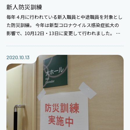
新人防災訓練
毎年４月に行われている新入職員と中途職員を対象とし
た防災訓練。 今年は新型コロナウイルス感染症拡大の
影響で、10月12日・13日に変更して行われました。 訓
練では最初は講義を、その後に地震初動活動や消火栓の
取り扱い、搬送方法を学び、最後に院内の防災設備を見
学しました。発災時、病院職員には多くの責務がありま
2020.10.13
す。 今回の訓練のねらい「病院職員として災害対策・災
害対応の大切さを理解し、実災害への対策・対応を習得
する」は達成できたでしょうか。 病院職員として意識
を高め、日々の業務に邁進していきましょう。