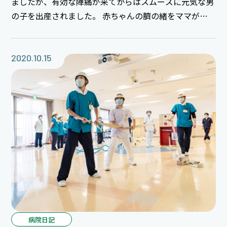
ましたが、有効な陣痛が来てからはスムーズに元気な男
の子を出産されました。 赤ちゃんの臍の緒をママが切
ってくれて独り立ち♪♪ タイミング良くお産になり、産
まれてすぐにパパが会いに来てくれました！！ ご出産
おめでとうございました(^o^)
2020.10.15
病院日記