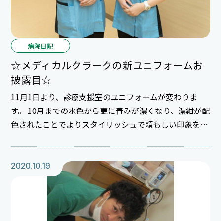
病院日記
☆メディカルクラークの新ユニフォームお
披露目☆
11月1日より、診療支援室のユニフォームが変わりま
す。 10月までの水色から更に青みが濃くなり、濃紺が配
色されたことでよりスタイリッシュで頼もしい印象を受
けると思います。 診療支援室、通称『メディカルクラー
ク』と呼ばれ、 正式には『医師事務作業補助者』と言
う職種で、名称どおり医師の事務作業を補助をしていま
2020.10.19
す。 外来診察室での医師サポートが主な仕事で、医師と
患者さんとのパイプ役になっています。 今後とも医師の
傍らで医師のサポートをするメディカルクラークを宜し