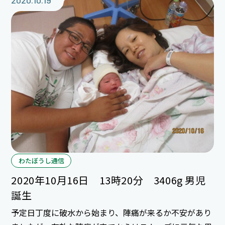
さんですね(^^)ｖお産の時はお姉ちゃん達と携帯で通話
2020.10.19
しながら産声をライブでお届けできました！すぐ上のお
姉ちゃんはいつもと違う様子に気づき電話口で号泣でし
たね(^^;)四姉妹が結成されますます賑やかになりそうで
すね♪♪ 新しく家族を迎え幸せいっぱいですね☆☆
ご出産おめでとうございます(^o^)！
わたぼうし通信
2020年10月16日 13時20分 3406g 男児
誕生
予定日丁度に破水から始まり、陣痛が来るか不安があり