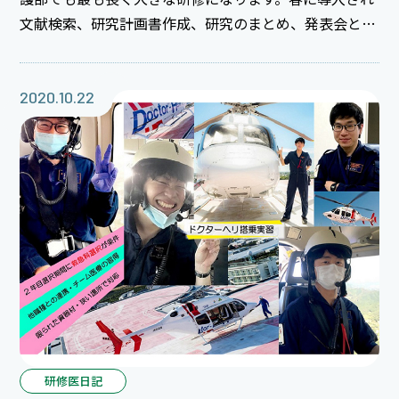
文献検索、研究計画書作成、研究のまとめ、発表会と約
半年かけて１つのものに取り組んできました。日頃の看
護実践での疑問、自分達の業務、勤務環境などについて
の疑問、それぞれの研究動機の動機を聞くところから楽
2020.10.22
しく充実した時間でした。支援者、職場長、関係する領
域のスペシャリスト達、多数の先輩方も聴きにきてく
れ、盛り上がりました。本当に皆さま、お疲れ様でし
た。
研修医日記