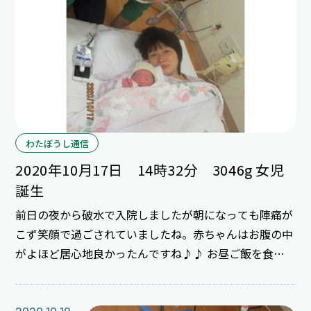
くお願いします。
わたぼうし通信
2020年10月17日 14時32分 3046g 女児
誕生
前日の夜から破水で入院しましたが朝になっても陣痛が
こず笑顔で過ごされていましたね。赤ちゃんはお腹の中
がよほど居心地良かったんですね♪♪ お昼ご飯を食べ
たあたりから少しずつ陣痛が強くなり始め、その後はあ
っという間にお産になりました。さすがはベテランママ