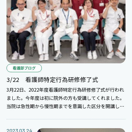
看護部ブログ
3/22 看護師特定行為研修修了式
3月22日、2022年度看護師特定行為研修修了式が行われ
ました。今年度は初に院外の方も受講してくれました。
当院は急性期から慢性期までを意識した区分を開講して
いますので、参加者もバラエティにとんでいます。参加
してくれた方の病院とも今後交流していけたらと思って
います。 修了生の皆さん、おめでとう！これからが実践
2023.03.24