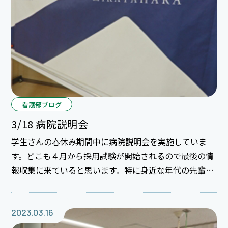
整理しました。 お申し込みはこちら！
看護部ブログ
3/18 病院説明会
学生さんの春休み期間中に病院説明会を実施していま
す。どこも４月から採用試験が開始されるので最後の情
報収集に来ていると思います。特に身近な年代の先輩の
話はとても参考になると思います。自分の看護師第一歩
を踏み出す病院、よく見て考えて選択できることを応援
しています。その上で当院で一緒に働けると嬉しいので
2023.03.16
す。