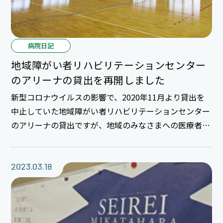
病院日記
地域障がい者リハビリテーションセンター
のアリーナの貸出を再開しました
新型コロナウイルスの影響で、2020年11月より貸出を
中止していた地域障がい者リハビリテーションセンター
のアリーナの貸出ですが、地域のみなさまへの医療者と
しての使命と貢献のために実施していた新型コロナウイ
ルスのワクチン接種も一区切りつきましたので、無事に
再開することができました。 障がい者スポーツの実施
2023.03.18
できる場所が少ないと聞いておりますので、今後は、障
がい者スポーツの普及とご利用になられる方々のために
貢献できるよう対応いたしますので、みなさまからのお
申し込みをお待ちしております。 器具庫や備品も綺麗に