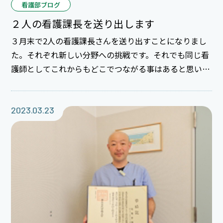
看護部ブログ
２人の看護課長を送り出します
３月末で2人の看護課長さんを送り出すことになりまし
た。それぞれ新しい分野への挑戦です。それでも同じ看
護師としてこれからもどこでつながる事はあると思いま
す。お互い切磋琢磨して良いつながる相手として看護界
の仲間として頑張っていきたいと思います。これからも
よろしくお願いします。
2023.03.23