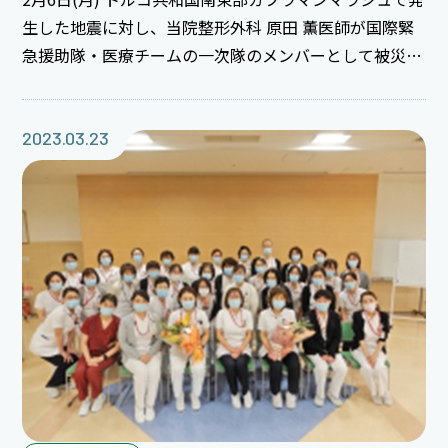
生した地震に対し、当院整形外科 原田 薫医師が国際緊
急援助隊・医療チームの一次隊のメンバーとして被災地
へ派遣され、活動を終えて帰国しました。 帰国後の3月
20日(月)には当院職員に対して、現地での活動などを報
告しました。活動報告会では今回の災害の概要から、国
2023.03.23
際緊急援助隊（JDR）について、実際の活動内容の紹介
と活動中における苦悩など、国際的な災害支援活動に関
して知識がない職員にもわかりやすく、現地の厳しい状
況や、その中でも支え合う人々との交流なども含めて、
報告会へ参加した職員は真剣に耳を傾けていました。
JDRの活動は国同士の関係