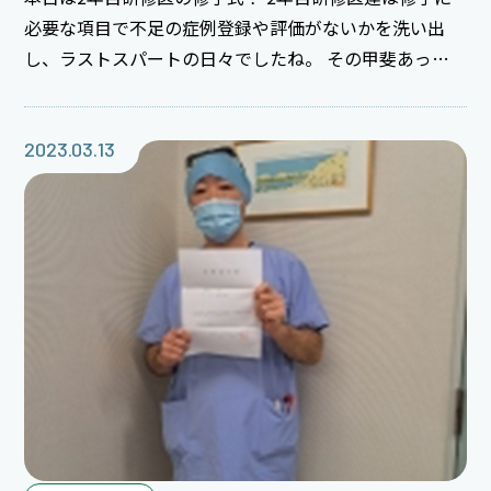
必要な項目で不足の症例登録や評価がないかを洗い出
し、ラストスパートの日々でしたね。 その甲斐あって
お陰様で今年も全員が「初期研修医修了」のお墨付きを
頂けました。 研修医達を支えてくださった全ての
人々、指導医の先生方や看護師、コメディカル、そして
2023.03.13
同期、後輩達に感謝、感謝です☆ そして2年間の研修を
頑張った2年目研修医達、本当に卒業おめでとうござい
ます！ ようやく医師人生の最初の1歩を終え、これから
は自分の決めた道を歩んでいきます。 この2年間の研修
が皆さんのこれからを支える礎となるはずです！！4月
からのご活躍を心よりお祈りしてお