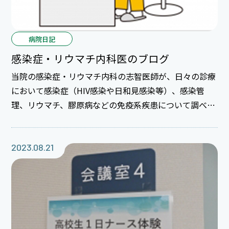
病院日記
感染症・リウマチ内科医のブログ
当院の感染症・リウマチ内科の志智医師が、日々の診療
において感染症（HIV感染や日和見感染等）、感染管
理、リウマチ、膠原病などの免疫系疾患について調べて
個人ブログに掲載しています。この領域での疾患理解が
進むよう、患者さんなど一般の方、また研修医など初学
者にもためになるような情報発信を発信しています。 ご
2023.08.21
興味のある方は、一度覗いてみてください。 内科勤務
医ブログ 感染症・リウマチ内科のメモ