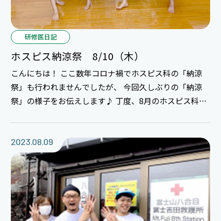
研修医日記
ホスピス納涼祭 8/10（木）
こんにちは！ ここ数年コロナ禍でホスピス科の「納涼
祭」も行われませんでしたが、 今回久しぶりの「納涼
祭」の様子をお伝えします♪ 丁度、8月のホスピス科に
は2年目S先生がローテート中☆ ホスピス科の先生の出
し物のお手伝いをするS先生の様子もバッチリ見られそ
うですっ。 会場となるホスピス科内にある談話室や礼
2023.08.09
拝堂にはお祭りの雰囲気を出すために スタッフの方々
が様々な飾り付けをしてくださっていました。さぁ、お
次は先生方のフラダンスタイムです。 7名のダンサーが
礼拝堂に入場するやいなやパァ～と明るい雰囲気に包ま
れました♪ 皆違う色の「パウスカート」を身に纏いス