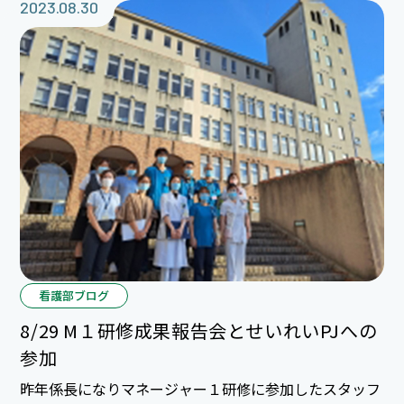
ーンチャイムをしながらの「ハナミズキ」と作業療法士
2023.08.30
さんのギター演奏での「少年時代」の合唱から始まりま
した。合唱に続き、夏にちなんだ「間違い探し」や
「○×クイズ」、夏のキーワードを自分の好きな場所に
書き込む「夏色ビンゴゲーム」を行いました。1位にな
った患者さんは書き込む場所が良かったため、とても早
くビンゴになりました\（＾＾）/
看護部ブログ
8/29 M１研修成果報告会とせいれいPJへの
参加
昨年係長になりマネージャー１研修に参加したスタッフ