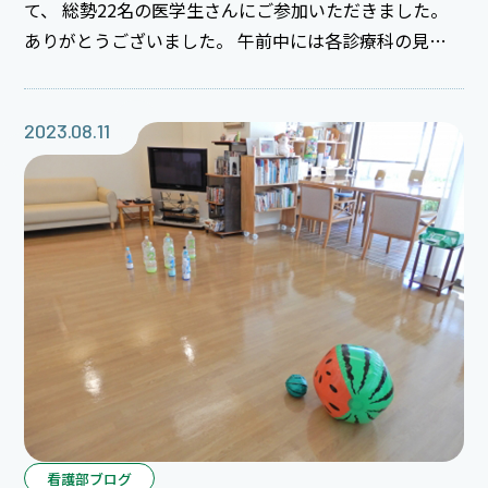
て、 総勢22名の医学生さんにご参加いただきました。
ありがとうございました。 午前中には各診療科の見学
があり、昼頃には山本貴道病院長から医学生さんにむけ
ての挨拶がありました。 皆さん真剣な面持ちでお話を
聴かれていました。午後は1年目研修医による研修医企
2023.08.11
画の時間でした。 最初に研修医による他己紹介があり、
同期のメンバーを覚えてもらうためにおもしろい情報や
意外な情報など、わかりやすく紹介してくれました。 皆
で準備をしたかいがあり、医学生さんもとても楽しんで
いたようです！様々な体験ができるよう、3ブースに分
かれて研修医企
看護部ブログ