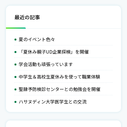
の活動報告をご紹介します。 富士山でのボランティア歴
15年以上のベテラン看護師さん（一番左）と三方原病院
最近の記事
の元看護師Kさん（真ん中）と3人の診療チームで活動し
ました! 吐き気や嘔吐、めまい、頭痛を伴って脱水状態
に
夏のイベント色々
「夏休み親子UD企業探検」を開催
学会活動も頑張っています
中学生＆高校生夏休みを使って職業体験
聖隷予防検診センターとの勉強会を開催
ハサヌディン大学医学生との交流