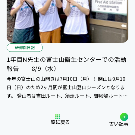
タンバイ☆ 曲が流
研修医日記
1年目N先生の富士山衛生センターでの活動
報告 8/9（水）
今年の富士山の山開きは7月10日（月）！ 閉山は9月10
日（日）のため2ヶ月間が富士山登山シーズンとなりま
す。 登山者は吉田ルート、須走ルート、御殿場ルート、
富士宮ルートの４つの登山ルートから頂上を目指して登
頂するそうで、昨年はなんと約16万人の登山者が富士山
を訪れたとか！ 今回は夏山シーズンの富士山救護所で2
一覧に戻る
古い記事
泊3日のボランティアに参加してきた1年目研修医N先生