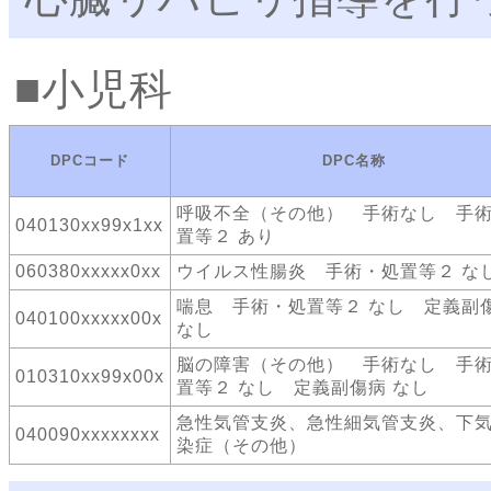
小児科
DPCコード
DPC名称
呼吸不全（その他） 手術なし 手
040130xx99x1xx
置等２ あり
060380xxxxx0xx
ウイルス性腸炎 手術・処置等２ な
喘息 手術・処置等２ なし 定義副
040100xxxxx00x
なし
脳の障害（その他） 手術なし 手
010310xx99x00x
置等２ なし 定義副傷病 なし
急性気管支炎、急性細気管支炎、下
040090xxxxxxxx
染症（その他）