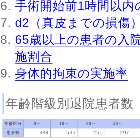
手術開始前1時間以内
d2（真皮までの損傷
65歳以上の患者の入
施割合
身体的拘束の実施率
年齢階級別退院患者数
年齢区分
0～
10～
20～
30～
884
535
251
297
患者数