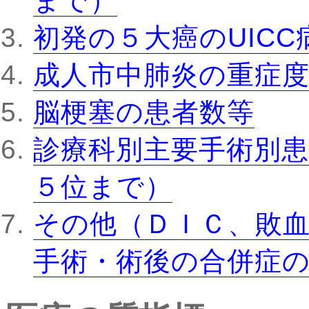
まで）
初発の５大癌のUIC
成人市中肺炎の重症
脳梗塞の患者数等
診療科別主要手術別患
５位まで）
その他（ＤＩＣ、敗
手術・術後の合併症