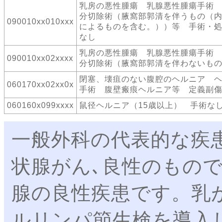
乳房の悪性腫瘍 乳腺悪性腫瘍手術
分切除術（腋窩部郭清を伴うもの（
090010xx010xxx
によるものを含む。））等 手術・
なし
乳房の悪性腫瘍 乳腺悪性腫瘍手術
090010xx02xxxx
分切除術（腋窩部郭清を伴わないも
閉塞、壊疽のない腹腔のヘルニア 
060170xx02xx0x
手術 腹壁瘢痕ヘルニア等 定義副傷
060160x099xxxx
鼠径ヘルニア（15歳以上） 手術な
一般外科の代表的な疾
状腺がん､良性のもの
腺の良性疾患です。乳
ルリンパ節生検を導入