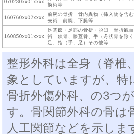
070230xx01xxxx
換術等
前腕の骨折 骨内異物（挿入物を含む
160760xx02xxxx
去術 前腕、下腿等
足関節・足部の骨折・脱臼 骨折観血
160850xx01xxxx
術 鎖骨、膝蓋骨、手（舟状骨を除く
足、指（手、足）その他等
整形外科は全身（脊椎
象としていますが、特
骨折外傷外科、の3つ
す。骨関節外科の骨は
人工関節などを示しま