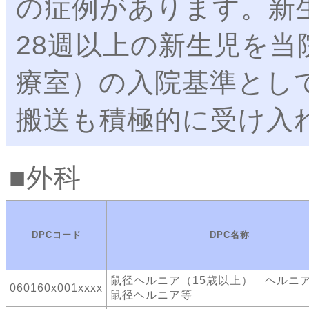
の症例があります。新
28週以上の新生児を
療室）の入院基準とし
搬送も積極的に受け入
外科
DPCコード
DPC名称
鼠径ヘルニア（15歳以上） ヘル
060160x001xxxx
鼠径ヘルニア等