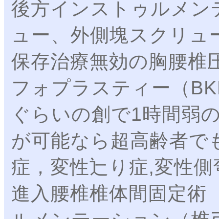
後方インストゥルメン
ュー、外側塊スクリュ
保存治療無効の胸腰椎
フォプラスティー（BK
ぐらいの創で1時間弱
が可能なら超高齢者で
症，変性辷り症,変性側
進入腰椎椎体間固定術（O