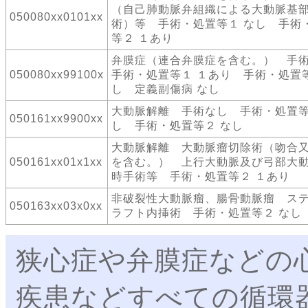
（自己肺動脈弁組織による大動脈基
050080xx0101xx
術）等 手術・処置等１ なし 手術
等２ １あり
弁膜症（連合弁膜症を含む。） 
050080xx99100x
手術・処置等１ １あり 手術・処置等
し 定義副傷病 なし
大動脈解離 手術なし 手術・処置等
050161xx9900xx
し 手術・処置等２ なし
大動脈解離 大動脈瘤切除術（吻合
050161xx01x1xx
を含む。） 上行大動脈及び弓部大
時手術等 手術・処置等２ １あり
非破裂性大動脈瘤、腸骨動脈瘤 ス
050163xx03x0xx
ラフト内挿術 手術・処置等２ なし
狭心症や弁膜症などの
疾患などすべての循環