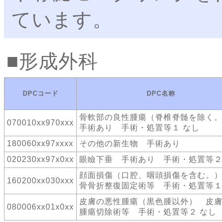
ています。
形成外科
DPCコード
DPC名称
骨軟部の良性腫瘍（脊椎脊髄を除く
070010xx970xxx
手術あり 手術・処置等１ なし
180060xx97xxxx
その他の新生物 手術あり
020230xx97x0xx
眼瞼下垂 手術あり 手術・処置等２
顔面損傷（口腔、咽頭損傷を含む。
160200xx030xxx
骨骨折整復固定術等 手術・処置等１
皮膚の悪性腫瘍（黒色腫以外） 皮
080006xx01x0xx
腫瘍切除術等 手術・処置等２ なし