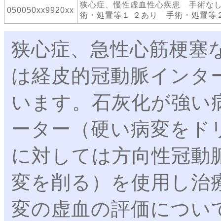
狭心症、慢性虚血性心疾患 手術な
050050xx9920xx
術・処置等１ ２あり 手術・処置等２
狭心症、急性心筋梗塞
は経皮的冠動脈インター
います。石灰化が強い
ーター（硬い病変をド
に対しては方向性冠動
変を削る）を使用し治
変の虚血の評価につい