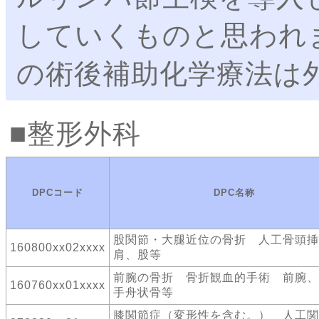
していくものと思われま
の術後補助化学療法は
整形外科
DPCコード
DPC名称
股関節・大腿近位の骨折 人工骨頭
160800xx02xxxx
肩、股等
前腕の骨折 骨折観血的手術 前腕、
160760xx01xxxx
手舟状骨等
膝関節症（変形性を含む。） 人工関