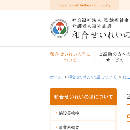
和合せいれいの里について
ホーム
>
和合せいれいの里について
>
わ
施設長挨拶
事業所概要