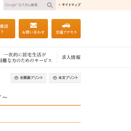
一次的に居宅生活が困難な方のためのサービス
求人情報
ご～