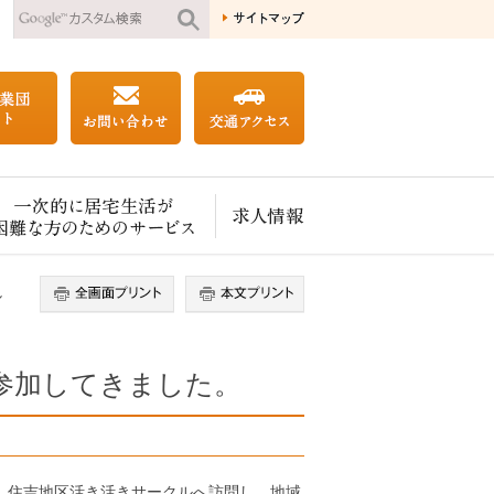
一次的に居宅生活が困難な方のためのサービス
求人情報
し
へ参加してきました。
火）住吉地区活き活きサークルへ訪問し、地域