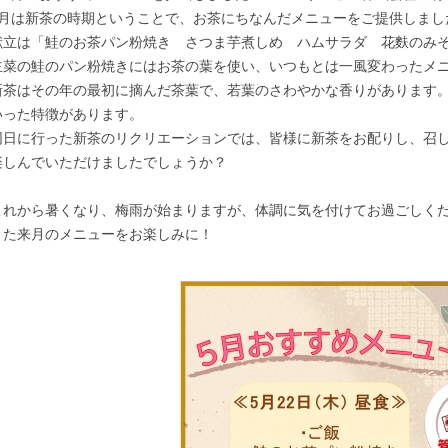
5月は新茶の時期ということで、お茶にちなんだメニューをご提供しまし
献立は「鮭のお茶パン粉焼き さつま芋煮しめ ハムサラダ 花麩のみ
主菜の鮭のパン粉焼きにはお茶の葉を使い、いつもとは一風変わったメ
新茶はその年の最初に摘んだ茶葉で、若葉のさわやかな香りがあります
いった特徴があります。
同日に行った新茶のリクリエーションでは、皆様に新茶をお配りし、召
楽しんでいただけましたでしょうか？
これから暑くなり、梅雨が始まりますが、体調に気を付けてお過ごしく
また来月のメニューをお楽しみに！