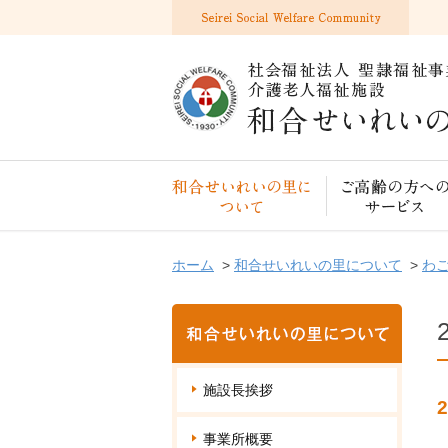
和合せいれいの里について
ホーム
>
和合せいれいの里について
>
わ
施設長挨拶
事業所概要