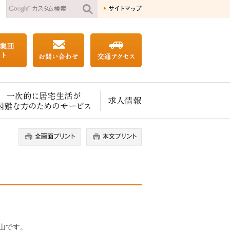
一次的に居宅生活が困難な方のためのサービス
求人情報
山です。