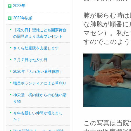
2023年
肺が膨らむ時は
2022年以前
な肺胞が順番に
【花の日】聖隷こども園夢舞台
マセン）。私た
の園児達より花束プレゼント
すのでこのよう
さくら助産院を支援します
７月７日は七夕の日
2020年「ふれあい看護体験」
職員ボランティアによる草刈り
神栄堂 梶内様からの心強い贈
り物
今年も新しい仲間が増えまし
た！
この写真は当院