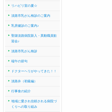
リハビリ室の夏☆
淡路市乳がん検診のご案内
乳房健診のご案内♪
聖隷淡路病院新入・異動職員歓
迎会♪
淡路市乳がん検診
端午の節句
ドクターヘリがやってきた！！
淡路弁（初級編）
行事食の紹介
地域に愛され信頼される病院づ
くりへの取り組み