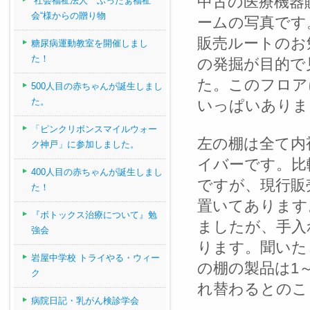
中古の医療機器
“社会福祉法人 ぶったぁ福祉
会“様からの贈り物
ームの写真です
販売ルートのお
糖尿病運動教室を開催しまし
た！
の発掘が目的で
た。このフロア
500人目の赤ちゃんが誕生しまし
た。
いっぱいありま
「ピンクリボンスマイルウォー
左の棚は全て内
ク神戸」に参加しました。
イバーです。比
400人目の赤ちゃんが誕生しまし
ですが、現行販
た！
置いてあります
『ボトックス治療について』勉
ましたが、手入
強会
ります。聞いた
岩屋中学校 トライやる・ウィー
の棚の製品は1
ク
れ替わるとのこ
病院日記・乳がん検診学会