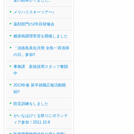
査の結果がでました。
メリハリスキーツアー♪
薬剤部門の2年目研修会
糖尿病調理実習を開催しました
「淡路島美化月間 全島一斉清掃
の日」参加!!
事務課 新規採用スタッフ奮闘
中
2013年春 新卒就職広報活動開
始!!
防災訓練をしました
がいなはぴくる祭りにボランテ
ィア参加！2011.10.8