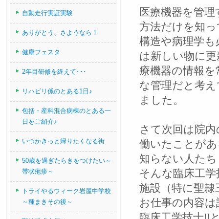
医療機器を管理
自動走行実証実験
方法だけを知っ
ありがとう、さようなら！
構造や病理学も
健康フェスタ
は新しい物に更
療機器の情報を
2年目研修を終えて･･･
な管理だと考え
リハビリ係のとある1日♪
ました。
包括・産科混合病棟のとある一
日をご紹介♪
さて次回は院内
いつかきっと帰りたくなる街
働いたことがあ
知らない人たち
50歳を過ぎたらきをつけたい～
そんな臨床工学
帯状疱疹～
施設（特に聖隷
トライやるウィーク岩屋中学校
お仕事の内容は
～種まきその後～
臨床工学技士!