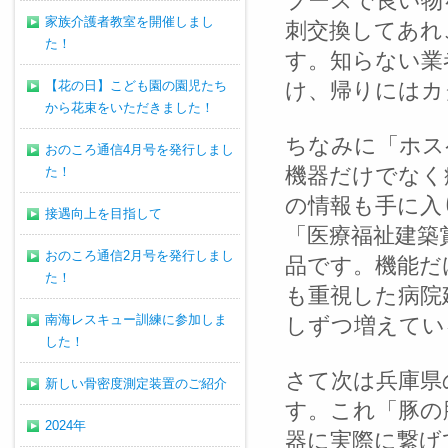
ブースで良い物
家族介護者教室を開催しまし
刺交換してあれ
た！
す。知らない業
【花の日】こども園の園児たち
け、帰りにはカ
から花束をいただきました！
ちなみに「ホス
おのころ通信4月号を発行しまし
機器だけでなく
た！
の情報も手に入
接遇向上を目指して
「医療福祉建築賞
おのころ通信2月号を発行しまし
品です。機能だ
た！
も重視した病院
南海レスキュー訓練に参加しま
しずつ増えてい
した！
さて次は兵庫県
新しい骨密度測定装置のご紹介
す。これ「豚の
2024年
器に実際に繋げ