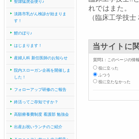
聖隷猛虎会便り♪
れではまた。
淡路市乳がん検診が始まりま
（臨床工学技士
す！
鯉のぼり♪
当サイトに
はじまります！
産婦人科 新任医師のお知らせ
質問1：このページの情
役に立った
院内スローガン企画を開催しま
ふつう
した！
役に立たなかった
フォローアップ研修のご報告
終活ってご存知ですか？
高額療養費制度 看護部 勉強会
出産お祝いランチのご紹介