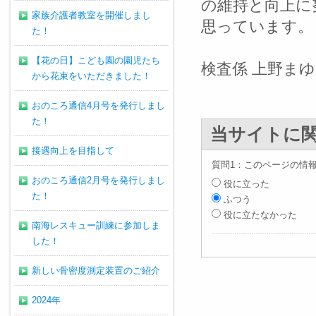
の維持と向上に
家族介護者教室を開催しまし
思っています。
た！
【花の日】こども園の園児たち
検査係 上野ま
から花束をいただきました！
おのころ通信4月号を発行しまし
た！
当サイトに
接遇向上を目指して
質問1：このページの情
おのころ通信2月号を発行しまし
役に立った
た！
ふつう
役に立たなかった
南海レスキュー訓練に参加しま
した！
新しい骨密度測定装置のご紹介
2024年