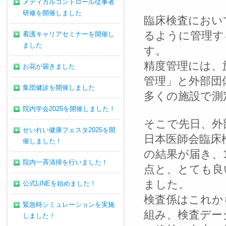
メディカルコントロール従事者
研修を開催しました
臨床検査におい
るように管理す
看護キャリアセミナーを開催し
ました
す。
精度管理には、
お花が届きました
管理」と外部団
集団健診を開催しました
多くの施設で測
院内学会2025を開催しました！
そこで先日、外
せいれい健康フェスタ2025を開
日本医師会臨床
催しました！
の結果が届き、10
院内一斉清掃を行いました！
点と、とても良
ました。
公式LINEを始めました！
検査係はこれか
緊急時シミュレーションを実施
組み、検査デー
しました！