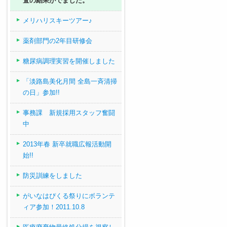
査の結果がでました。
メリハリスキーツアー♪
薬剤部門の2年目研修会
糖尿病調理実習を開催しました
「淡路島美化月間 全島一斉清掃
の日」参加!!
事務課 新規採用スタッフ奮闘
中
2013年春 新卒就職広報活動開
始!!
防災訓練をしました
がいなはぴくる祭りにボランテ
ィア参加！2011.10.8