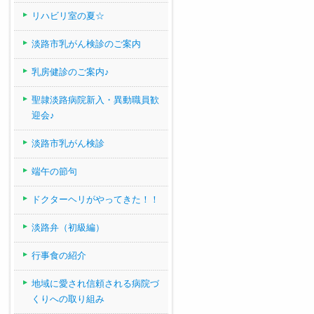
リハビリ室の夏☆
淡路市乳がん検診のご案内
乳房健診のご案内♪
聖隷淡路病院新入・異動職員歓
迎会♪
淡路市乳がん検診
端午の節句
ドクターヘリがやってきた！！
淡路弁（初級編）
行事食の紹介
地域に愛され信頼される病院づ
くりへの取り組み