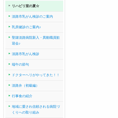
リハビリ室の夏☆
淡路市乳がん検診のご案内
乳房健診のご案内♪
聖隷淡路病院新入・異動職員歓
迎会♪
淡路市乳がん検診
端午の節句
ドクターヘリがやってきた！！
淡路弁（初級編）
行事食の紹介
地域に愛され信頼される病院づ
くりへの取り組み