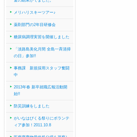
査の結果がでました。
メリハリスキーツアー♪
薬剤部門の2年目研修会
糖尿病調理実習を開催しました
「淡路島美化月間 全島一斉清掃
の日」参加!!
事務課 新規採用スタッフ奮闘
中
2013年春 新卒就職広報活動開
始!!
防災訓練をしました
がいなはぴくる祭りにボランテ
ィア参加！2011.10.8