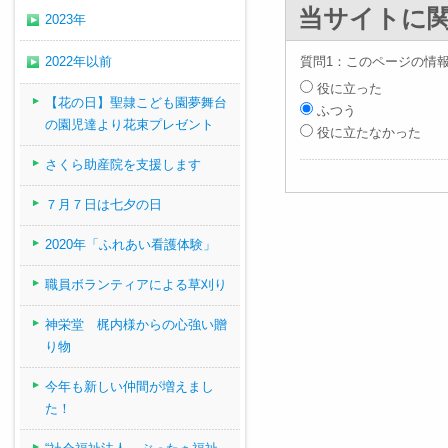
当サイトに
2023年
2022年以前
質問1：このページの情
役に立った
【花の日】聖隷こども園夢舞台
ふつう
の園児達より花束プレゼント
役に立たなかった
さくら助産院を支援します
７月７日は七夕の日
2020年「ふれあい看護体験」
職員ボランティアによる草刈り
神栄堂 梶内様からの心強い贈
り物
今年も新しい仲間が増えまし
た！