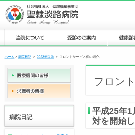
ホーム
>
病院日記
>
2022年以前
> フロントサービス係の紹介。
フロン
平成25年
病院日記
対を開始