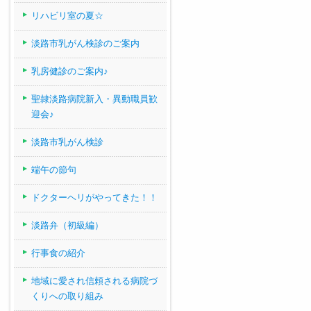
リハビリ室の夏☆
淡路市乳がん検診のご案内
乳房健診のご案内♪
聖隷淡路病院新入・異動職員歓
迎会♪
淡路市乳がん検診
端午の節句
ドクターヘリがやってきた！！
淡路弁（初級編）
行事食の紹介
地域に愛され信頼される病院づ
くりへの取り組み