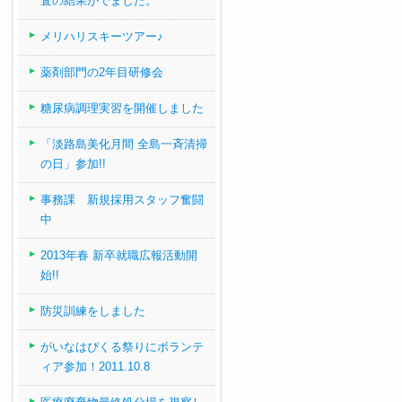
査の結果がでました。
メリハリスキーツアー♪
薬剤部門の2年目研修会
糖尿病調理実習を開催しました
「淡路島美化月間 全島一斉清掃
の日」参加!!
事務課 新規採用スタッフ奮闘
中
2013年春 新卒就職広報活動開
始!!
防災訓練をしました
がいなはぴくる祭りにボランテ
ィア参加！2011.10.8