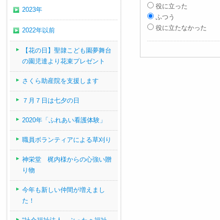
役に立った
2023年
ふつう
役に立たなかった
2022年以前
【花の日】聖隷こども園夢舞台
の園児達より花束プレゼント
さくら助産院を支援します
７月７日は七夕の日
2020年「ふれあい看護体験」
職員ボランティアによる草刈り
神栄堂 梶内様からの心強い贈
り物
今年も新しい仲間が増えまし
た！