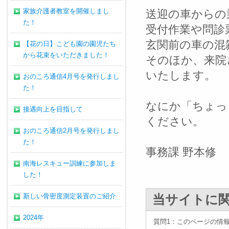
家族介護者教室を開催しまし
送迎の車からの
た！
受付作業や問診
玄関前の車の混
【花の日】こども園の園児たち
から花束をいただきました！
そのほか、来院
いたします。
おのころ通信4月号を発行しまし
た！
なにか「ちょっ
接遇向上を目指して
ください。
おのころ通信2月号を発行しまし
た！
事務課 野本修
南海レスキュー訓練に参加しま
した！
新しい骨密度測定装置のご紹介
当サイトに
2024年
質問1：このページの情