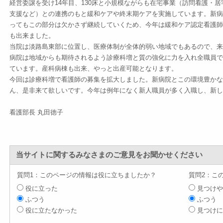
経営委譲を受け14年目、130床と小規模ながらも在宅事業（訪問看護・居
支援など）との連携のもと緩和ケアや終末期ケアを実施しています。新病
ってもこの部分は欠かさず継続していくため、今年は緩和ケア認定看護師
も出来ました。
当院は淡路島東部に位置し、医療体制が全体的弱い地域でもあるので、来
病院は地域からも期待されるよう診療科増と質の強化に力を入れ全職員で
ています。産科病棟も出来、やっと出産可能となります。
今回は診療科増で看護師の募集を拡大しました。新病院とこの環境豊かな
ん、是非来て欲しいです。今年は例年になく新人職員が多く入職し、新し
看護部長 丸田徳子
当サイトに関するみなさまのご意見をお聞かせください
質問1：このページの情報は役に立ちましたか？
質問2：こ
役に立った
見つけや
ふつう
ふつう
役に立たなかった
見つけに